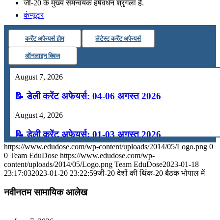
जी-20 के मुख्य समन्वयक हर्षवर्धन श्रृंगला हैं.
कंप्यूटर
कर्रेंट अफेयर्स होम
लेटेस्ट कर्रेंट अफेयर्स
अंग्रेजी
ऑनलाइन क्विज
मॉक टेस्ट
August 7, 2026
📝 डेली करेंट अफेयर्स: 04-06 अगस्त 2026
टुडेज जीके
August 4, 2026
Menu
Menu
📝 डेली करेंट अफेयर्स: 01-03 अगस्त 2026
https://www.edudose.com/wp-content/uploads/2014/05/Logo.png
0
July 31, 2026
0
Team EduDose
https://www.edudose.com/wp-
content/uploads/2014/05/Logo.png
Team EduDose
2023-01-18
📝 डेली करेंट अफेयर्स: 28-31 जुलाई 2026
23:17:03
2023-01-20 23:22:59
जी-20 देशों की थिंक-20 बैठक भोपाल में
July 28, 2026
नवीनतम सामायिक आलेख
📝 डेली करेंट अफेयर्स: 25-27 जुलाई 2026