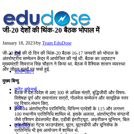
जी-20 देशों की थिंक-20 बैठक भोपाल में
January 18, 2023
/
by
Team EduDose
जी-20 देशों की दो दिन की थिंक-20 बैठक 16-17 जनवरी को भोपाल के
होम
अंतर्राष्ट्रीय सम्मेलन केंद्र में आयोजित की गई थी. बैठक का उद्घाटन
मुख्यमंत्री शिवराज सिंह चौहान ने किया था. बैठक में वैश्विक शासन व्यवस्था
और जीवन मूल्यों पर चर्चा हुई.
सामान्यज्ञान
मुख्य बिन्दु
करेंट अफेयर्स
बैठक में देश-विदेश से आए 300 से अधिक मंत्री, बुद्धिजीवी और विषय-
विशेषज्ञ पूर्ण और समानांतर सत्रों, गोलमेज सम्मेलन और सामूहिक स्तर
पर विचार-मंथन किए.
गणित
इनमें 94 अंतर्राष्ट्रीय प्रतिनिधि, विभिन्न प्रदेशों के 115 और लगभग
100 स्थानीय प्रतिनिधि शामिल थे. इसके अलावा, अंतर्राष्ट्रीय संगठनों
जैसे एशियन डेवलपमेंट बैंक, एडीबी इंस्टीट्यूट, अफ्रीकन यूनियन, बिल
एण्ड मिलिंडा गेट्स फाउण्डेशन, यूएन, यूएनडीपी और यूनिसेफ के
तर्कशक्ति
प्रतिनिधि भी इस आयोजन में शामिल थे.