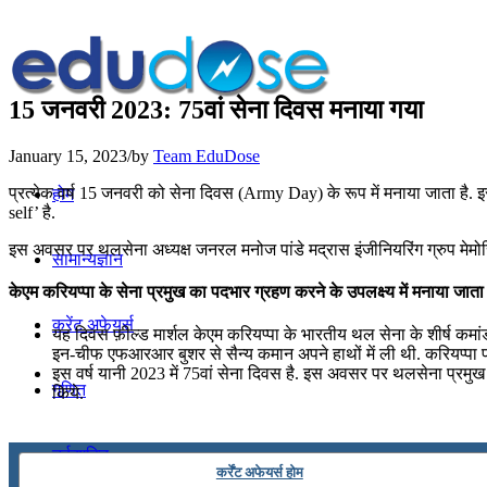
15 जनवरी 2023: 75वां सेना दिवस मनाया गया
January 15, 2023
/
by
Team EduDose
प्रत्येक वर्ष 15 जनवरी को सेना दिवस (Army Day) के रूप में मनाया जाता है. 
होम
self’ है.
इस अवसर पर थलसेना अध्यक्ष जनरल मनोज पांडे मद्रास इंजीनियरिंग ग्रुप मेमोरिय
सामान्यज्ञान
केएम करियप्पा के सेना प्रमुख का पदभार ग्रहण करने के उपलक्ष्य में मनाया जाता
करेंट अफेयर्स
यह दिवस फ़ील्ड मार्शल केएम करियप्पा के भारतीय थल सेना के शीर्ष कमां
इन-चीफ एफआरआर बुशर से सैन्य कमान अपने हाथों में ली थी. करियप्पा पह
इस वर्ष यानी 2023 में 75वां सेना दिवस है. इस अवसर पर थलसेना प्रमुख 
गणित
किये.
तर्कशक्ति
कर्रेंट अफेयर्स होम