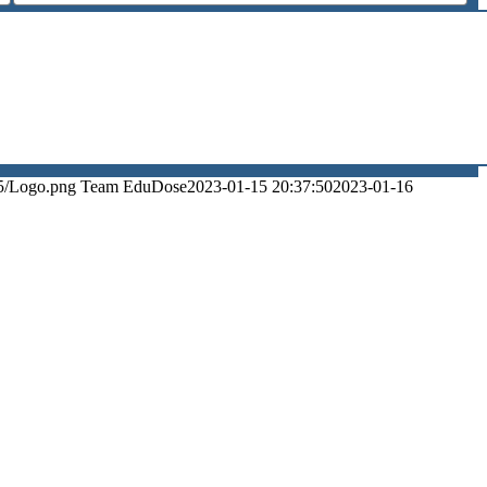
5/Logo.png
Team EduDose
2023-01-15 20:37:50
2023-01-16