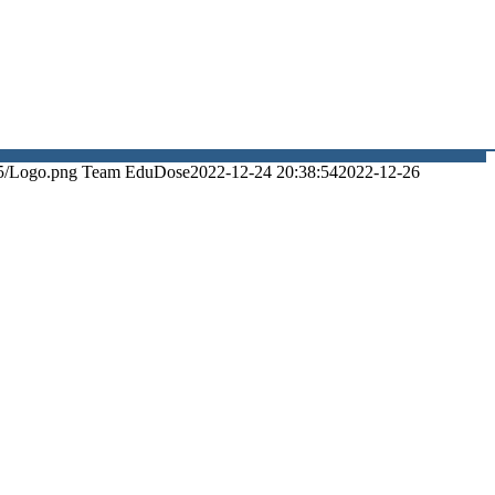
5/Logo.png
Team EduDose
2022-12-24 20:38:54
2022-12-26