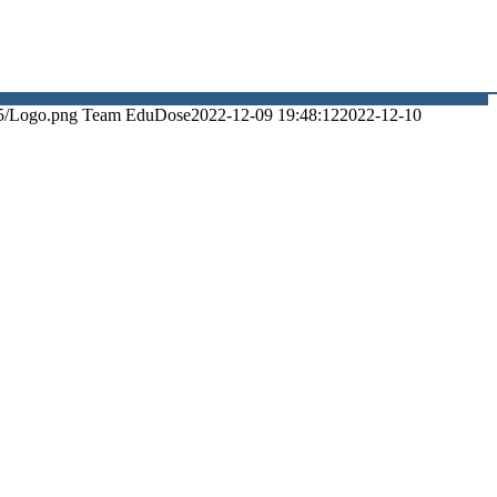
5/Logo.png
Team EduDose
2022-12-09 19:48:12
2022-12-10