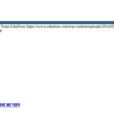
Team EduDose
https://www.edudose.com/wp-content/uploads/2014/0
वस
नसभा का गठन