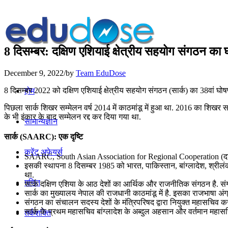
8 दिसम्बर: दक्षिण एशियाई क्षेत्रीय सहयोग संगठन का
December 9, 2022
/
by
Team EduDose
8 दिसम्बर 2022 को दक्षिण एशियाई क्षेत्रीय सहयोग संगठन (सार्क) का 38वां 
होम
पिछला सार्क शिखर सम्‍मेलन वर्ष 2014 में काठमांडू में हुआ था. 2016 का शिखर स
के भी इंकार के बाद सम्‍मेलन रद्द कर दिया गया था.
सामान्यज्ञान
सार्क (SAARC): एक दृष्टि
करेंट अफेयर्स
SAARC, South Asian Association for Regional Cooperation (दक्षिण ए
इसकी स्थापना 8 दिसम्बर 1985 को भारत, पाकिस्तान, बांग्लादेश, श्रीलं
था.
गणित
सार्क दक्षिण एशिया के आठ देशों का आर्थिक और राजनीतिक संगठन है. स
सार्क का मुख्यालय नेपाल की राजधानी काठमांडू में है. इसका राजभाषा अंग्र
संगठन का संचालन सदस्य देशों के मंत्रिपरिषद द्वारा नियुक्त महासचिव कर
सार्क के प्रथम महासचिव बांग्लादेश के अब्दुल अहसान और वर्तमान महास
तर्कशक्ति