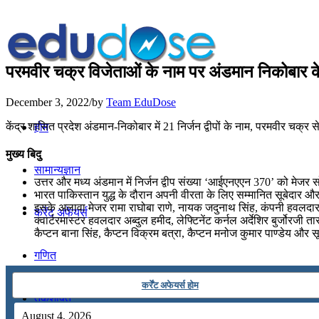
परमवीर चक्र विजेताओं के नाम पर अंडमान निकोबार के 2
December 3, 2022
/
by
Team EduDose
केंद्र शासित प्रदेश अंडमान-निकोबार में 21 निर्जन द्वीपों के नाम, परमवीर चक्र से स
होम
मुख्य बिदु
सामान्यज्ञान
उत्तर और मध्य अंडमान में निर्जन द्वीप संख्या ‘आईएनएएन 370’ को मेजर स
भारत पाकिस्तान युद्ध के दौरान अपनी वीरता के लिए सम्मानित सूबेदार औ
इसके अलावा मेजर रामा राघोबा राणे, नायक जदुनाथ सिंह, कंपनी हवलदार म
करेंट अफेयर्स
क्वार्टरमास्टर हवलदार अब्दुल हमीद, लेफ्टिनेंट कर्नल अर्देशिर बुर्जोरजी
कैप्टन बाना सिंह, कैप्टन विक्रम बत्रा, कैप्टन मनोज कुमार पाण्डेय और सूब
गणित
कर्रेंट अफेयर्स होम
तर्कशक्ति
August 4, 2026