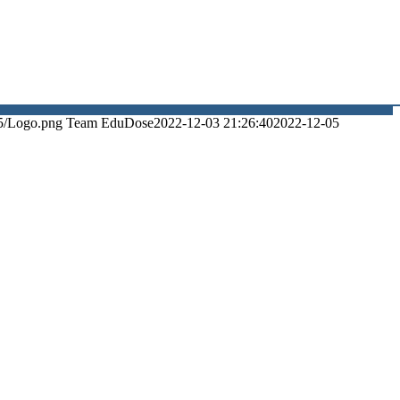
5/Logo.png
Team EduDose
2022-12-03 21:26:40
2022-12-05