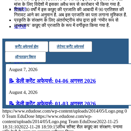
मांस के लिए विदेशों में इसका अवैध रूप से कारोबार भी किया गया है.
कंप्यूटर
पिछले 30 वर्षों में इस कछुए की प्रजाति की आबादी में 90 प्रतिशत की
गिरावट आने का अनुमान है. अब इस प्रजाति का पता लगाना मुश्किल है.
प्रकृति के संरक्षण के लिए अंतर्राष्ट्रीय संघ द्वारा इसे ‘गंभीर रूप से
लुप्तप्राय’ कछुए की प्रजाति के रूप में वर्गीकृत किया गया है.
अंग्रेजी
मॉक टेस्ट
कर्रेंट अफेयर्स होम
लेटेस्ट कर्रेंट अफेयर्स
ऑनलाइन क्विज
टुडेज जीके
August 7, 2026
Menu
Menu
📝 डेली करेंट अफेयर्स: 04-06 अगस्त 2026
August 4, 2026
📝 डेली करेंट अफेयर्स: 01-03 अगस्त 2026
https://www.edudose.com/wp-content/uploads/2014/05/Logo.png
0
July 31, 2026
0
Team EduDose
https://www.edudose.com/wp-
content/uploads/2014/05/Logo.png
Team EduDose
2022-11-25
📝 डेली करेंट अफेयर्स: 28-31 जुलाई 2026
18:31:10
2022-11-28 18:59:15
लीथ सॉफ्ट शेल कछुए का संरक्षण: पनामा