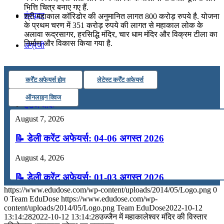
भित्ति चित्र बनाए गए हैं.
कंप्यूटर
श्री महाकाल कॉरिडोर की अनुमानित लागत 800 करोड़ रुपये है. योजना
के प्रथम चरण में 351 करोड़ रुपये की लागत से महाकाल लोक के
अलावा रूद्रसागर, हरसिद्धि मंदिर, चार धाम मंदिर और विक्रम टीला का
निर्माण और विकास किया गया है.
अंग्रेजी
मॉक टेस्ट
कर्रेंट अफेयर्स होम
लेटेस्ट कर्रेंट अफेयर्स
ऑनलाइन क्विज
टुडेज जीके
August 7, 2026
Menu
Menu
📝 डेली करेंट अफेयर्स: 04-06 अगस्त 2026
August 4, 2026
📝 डेली करेंट अफेयर्स: 01-03 अगस्त 2026
https://www.edudose.com/wp-content/uploads/2014/05/Logo.png
0
July 31, 2026
0
Team EduDose
https://www.edudose.com/wp-
content/uploads/2014/05/Logo.png
Team EduDose
2022-10-12
📝 डेली करेंट अफेयर्स: 28-31 जुलाई 2026
13:14:28
2022-10-12 13:14:28
उज्जैन में महाकालेश्वर मंदिर की विस्तार