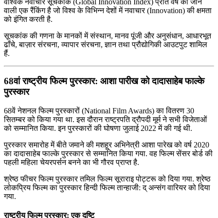
वैश्विक नवाचार सूचकांक (Global Innovation Index) प्रति वर्ष की जाने
वाली एक रैंकिंग है जो विश्व के विभिन्न देशों में नवाचार (Innovation) की क्षमता
को इंगित करती है.
सूचकांक की गणना के मानकों में संस्थान, मानव पूंजी और अनुसंधान, आधारभूत
ढाँचे, बाज़ार संरचना, व्यापार संरचना, ज्ञान तथा प्रौद्योगिकी आउटपुट शामिल
हैं.
68वां राष्ट्रीय फिल्म पुरस्कार: आशा पारीख को दादासाहेब फाल्‍के
पुरस्‍कार
68वें नेशनल फिल्म पुरस्कारों (National Film Awards) का वितरण 30
सितम्बर को किया गया था. इस दौरान राष्ट्रपति द्रौपदी मूर्म ने सभी विजेताओं
को सम्मानित किया. इन पुरस्कारों की घोषणा जुलाई 2022 में की गई थी.
पुरस्कार समारोह में बीते जमाने की मशहूर अभिनेत्री आशा पारेख को वर्ष 2020
का दादासाहेब फाल्‍के पुरस्‍कार से सम्मानित किया गया. वह फिल्म सेंसर बोर्ड की
पहली महिला चेयरपर्सन बनने का भी गौरव प्राप्त है.
श्रेष्‍ठ फीचर फिल्‍म पुरस्‍कार तमिल फिल्‍म सूराराइ पोट्टरू को दिया गया. श्रेष्ठ
लोकप्रिय फिल्म का पुरस्कार हिन्दी फिल्म तान्‍हाजी: द् अन्संग वारि‍यर को दिया
गया.
राष्ट्रीय फिल्म पुरस्कार: एक दृष्टि