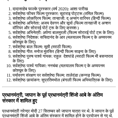
दादासाहेब फाल्‍के पुरस्कार (वर्ष 2020): आशा पारीख
सर्वश्रेष्‍ठ फीचर फिल्म पुरस्कार: सूराराइ पोट्टरू (तमिल फिल्‍म)
सर्वश्रेष्‍ठ लोकप्रिय फिल्म: तान्‍हाजी: द् अन्संग वारि‍यर (हिन्‍दी फिल्‍म)
सर्वश्रेष्‍ठ अभिनेता: अजय देवगन और सूर्या (फिल्‍म तानहाजी द अन्‍शन
वॉरियर और सोरारई पोर्ट ट्रू के लिए क्रमशः)
सर्वश्रेष्‍ठ अभिनेत्री: अर्पणा बालमुरली (फिल्‍म सोरारई पोर्ट ट्रू के लिए)
सर्वश्रेष्‍ठ निदेशक: सचिदानंद के आर (मलयालम फिल्‍म ए के अय्यपनम
कोश्‍यूम के लिए)
सर्वश्रेष्‍ठ बाल फिल्‍म: सूमी (मराठी फिल्‍म)
सर्वश्रेष्‍ठ गीत: मनोज मुंतसिर (हिन्‍दी फिल्‍म साइना के लिए)
सर्वश्रेष्ठ पुरुष पार्श्‍व गायक: राहुल देशपांडे (मराठी फिल्‍म मी बसन्‍तराव
के लिए)
सर्वश्रेष्ठ पार्श्‍व गायिका: ननचंबा (मलयालम फिल्‍म ए के अय्यपनम
कोश्‍यूम के लिए)
पर्यावरण संरक्षण पर सर्वश्रेष्‍ठ फिल्‍म: तालेदंडा (कन्‍नड़ फिल्‍म)
सर्वश्रेष्‍ठ छायांकन: सुप्रतिमभोल (बंगाली फिल्‍म अभियात्रिक के लिए)
प्रधानमंत्री, जापान के पूर्व प्रधानमंत्री शिंजो आबे के अंतिम
संस्कार में शामिल हुए
प्रधानमंत्री नरेन्द्र मोदी 27 सितम्बर को जापान यात्रा पर थे. वे जापान के पूर्व
प्रधानमंत्री शिंजो आबे के अंतिम संस्कार में शामिल होने के प्रयोजन से गए थे.