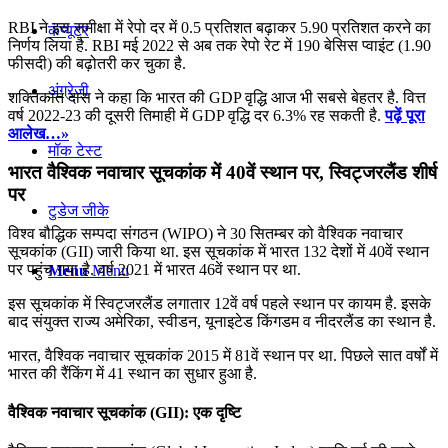
RBI ने इस समीक्षा में रेपो दर में 0.5 प्रतिशत बढ़ाकर 5.90 प्रतिशत करने का
कंप्यूटर
निर्णय लिया है. RBI मई 2022 से अब तक रेपो रेट में 190 बेसिस प्‍वाइंट (1.90
फीसदी) की बढ़ोतरी कर चुका है.
अंग्रेजी
शक्तिकांत दास ने कहा कि भारत की GDP वृद्धि आज भी सबसे बेहतर है. वित्त
वर्ष 2022-23 की दूसरी तिमाही में GDP वृद्धि दर 6.3% रह सकती है.
पढ़ें पूरा
आलेख…»
मॉक टेस्ट
भारत वैश्विक नवाचार सूचकांक में 40वें स्थान पर, स्विट्जरलैंड शीर्ष
पर
टुडेज जीके
विश्व बौद्धिक सम्‍पदा संगठन (WIPO) ने 30 सितम्बर को वैश्विक नवाचार
सूचकांक (GII) जारी किया था. इस सूचकांक में भारत 132 देशों में 40वें स्थान
पर पहुंच गया है. वर्ष 2021 में भारत 46वें स्थान पर था.
Menu
Menu
इस सूचकांक में स्विट्जरलैंड लगातार 12वें वर्ष पहले स्थान पर कायम है. इसके
बाद संयुक्त राज्य अमेरिका, स्वीडन, यूनाइटेड किंगडम व नीदरलैंड का स्थान है.
भारत, वैश्विक नवाचार सूचकांक 2015 में 81वें स्थान पर था. पिछले सात वर्षों में
भारत की रैंकिंग में 41 स्थान का सुधार हुआ है.
वैश्विक नवाचार सूचकांक (GII): एक दृष्टि