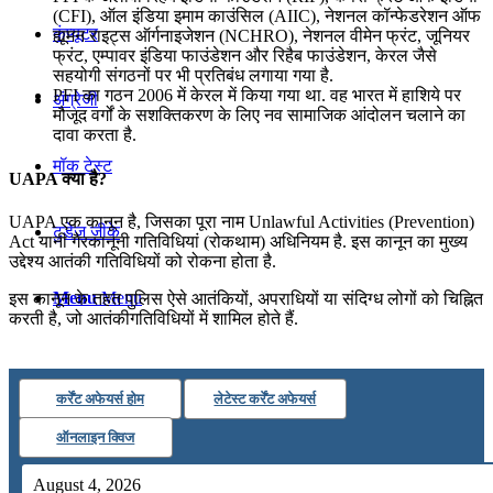
(CFI), ऑल इंडिया इमाम काउंसिल (AIIC), नेशनल कॉन्फेडरेशन ऑफ
कंप्यूटर
ह्यूमन राइट्स ऑर्गनाइजेशन (NCHRO), नेशनल वीमेन फ्रंट, जूनियर
फ्रंट, एम्पावर इंडिया फाउंडेशन और रिहैब फाउंडेशन, केरल जैसे
सहयोगी संगठनों पर भी प्रतिबंध लगाया गया है.
PFI का गठन 2006 में केरल में किया गया था. वह भारत में हाशिये पर
अंग्रेजी
मौजूद वर्गों के सशक्तिकरण के लिए नव सामाजिक आंदोलन चलाने का
दावा करता है.
मॉक टेस्ट
UAPA क्या है?
UAPA एक कानून है, जिसका पूरा नाम Unlawful Activities (Prevention)
टुडेज जीके
Act यानी गैरकानूनी गतिविधियां (रोकथाम) अधिनियम है. इस कानून का मुख्य
उद्देश्य आतंकी गतिविधियों को रोकना होता है.
Menu
Menu
इस कानून के तहत पुलिस ऐसे आतंकियों, अपराधियों या संदिग्ध लोगों को चिह्नित
करती है, जो आतंकी​गतिविधियों में शामिल होते हैं.
कर्रेंट अफेयर्स होम
लेटेस्ट कर्रेंट अफेयर्स
ऑनलाइन क्विज
August 4, 2026