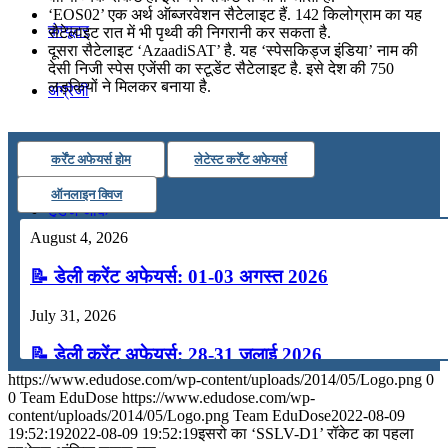
‘EOS02’ एक अर्थ ऑब्जरवेशन सैटेलाइट हैं. 142 किलोग्राम का यह
कंप्यूटर
सैटेलाइट रात में भी पृथ्वी की निगरानी कर सकता है.
दूसरा सैटेलाइट ‘AzaadiSAT’ है. यह ‘स्पेसकिड्ज इंडिया’ नाम की
देसी निजी स्पेस एजेंसी का स्टूडेंट सैटेलाइट है. इसे देश की 750
लड़कियों ने मिलकर बनाया है.
अंग्रेजी
मॉक टेस्ट
कर्रेंट अफेयर्स होम
लेटेस्ट कर्रेंट अफेयर्स
ऑनलाइन क्विज
टुडेज जीके
August 4, 2026
Menu
Menu
📝 डेली करेंट अफेयर्स: 01-03 अगस्त 2026
July 31, 2026
📝 डेली करेंट अफेयर्स: 28-31 जुलाई 2026
https://www.edudose.com/wp-content/uploads/2014/05/Logo.png
0
July 28, 2026
0
Team EduDose
https://www.edudose.com/wp-
content/uploads/2014/05/Logo.png
Team EduDose
2022-08-09
📝 डेली करेंट अफेयर्स: 25-27 जुलाई 2026
19:52:19
2022-08-09 19:52:19
इसरो का ‘SSLV-D1’ रॉकेट का पहला