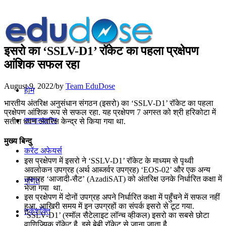
इसरो का ‘SSLV-D1’ रॉकेट का पहला प्रक्षेपण
आंशिक सफल रहा
August 9, 2022
/
by
Team EduDose
होम
भारतीय अंतरिक्ष अनुसंधान संगठन (इसरो) का ‘SSLV-D1’ रॉकेट का पहला
प्रक्षेपण आंशिक रूप से सफल रहा. यह प्रक्षेपण 7 अगस्त को श्री हरिकोटा में
सामान्यज्ञान
सतीश धवन अंतरिक्ष केन्द्र से किया गया था.
मुख्य बिन्दु
करेंट अफेयर्स
इस प्रक्षेपण में इसरो ने ‘SSLV-D1’ रॉकेट के माध्यम से पृथ्वी
अवलोकन उपग्रह (अर्थ आब्‍जर्वर उपग्रह) ‘EOS-02’ और एक अन्‍य
उपग्रह ‘आजादी-सैट’ (AzadiSAT) को अंतरिक्ष उनके निर्धारित कक्षा में
गणित
भेजा गया था.
इस प्रक्षेपण में दोनों उपग्रह अपने निर्धारित कक्षा में पहुँचने में सफल नहीं
हुआ. आखिरी समय में इन उपग्रहों का संपर्क इसरो से टूट गया.
तर्कशक्ति
‘SSLV-D1’ (स्मॉल सैटेलाइट लॉन्च व्हीकल) इसरो का सबसे छोटा
वाणिज्यिक रॉकेट है. इसे बेबी रॉकेट से जाना जाता है.