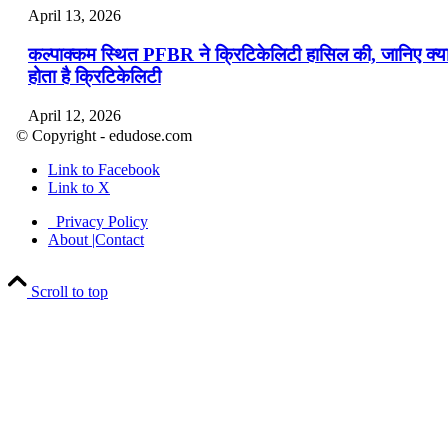
April 13, 2026
कल्पाक्कम स्थित PFBR ने क्रिटिकेलिटी हासिल की, जानिए क्य
होता है क्रिटिकेलिटी
April 12, 2026
© Copyright - edudose.com
भारत का त्रि-चरणीय परमाणु कार्यक्रम
Link to Facebook
Link to X
April 9, 2026
Privacy Policy
नासा का आर्टेमिस-2 मिशन: मनुष्य एक बार फिर से चंद्रमा के कर
About |Contact
पहुंचा
Scroll to top
April 7, 2026
वित्तीय वर्ष 2026-27 की पहली द्विमासिक मौद्रिक नीति समीक्षा
April 4, 2026
भारत का पहला ‘खेलो इंडिया ट्राइबल गेम्स’ छत्तीसगढ़ में आयोज
किया गया