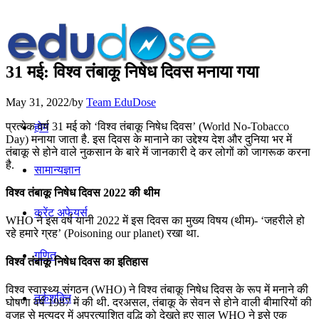
31 मई: विश्व तंबाकू निषेध दिवस मनाया गया
May 31, 2022
/
by
Team EduDose
प्रत्येक वर्ष 31 मई को ‘विश्व तंबाकू निषेध दिवस’ (World No-Tobacco
होम
Day) मनाया जाता है. इस दिवस के मानाने का उद्देश्य देश और दुनिया भर में
तंबाकू से होने वाले नुकसान के बारे में जानकारी दे कर लोगों को जागरूक करना
है.
सामान्यज्ञान
विश्व तंबाकू निषेध दिवस 2022 की थीम
करेंट अफेयर्स
WHO ने इस वर्ष यानी 2022 में इस दिवस का मुख्य विषय (थीम)- ‘जहरीले हो
रहे हमारे ग्रह’ (Poisoning our planet) रखा था.
गणित
विश्व तंबाकू निषेध दिवस का इतिहास
विश्व स्वास्थ्य संगठन (WHO) ने विश्व तंबाकू निषेध दिवस के रूप में मनाने की
तर्कशक्ति
घोषणा वर्ष 1987 में की थी. दरअसल, तंबाकू के सेवन से होने वाली बीमारियों की
वजह से मृत्युदर में अप्रत्याशित वृद्धि को देखते हुए साल WHO ने इसे एक