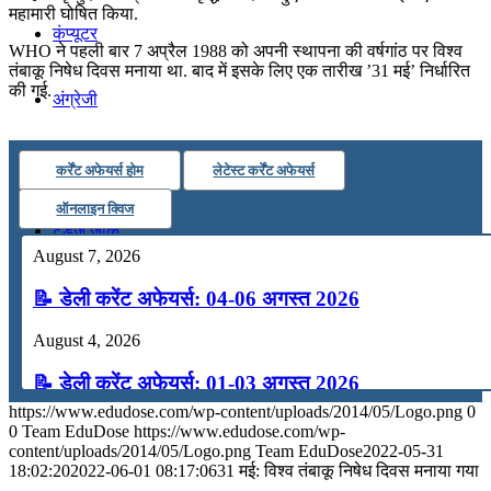
महामारी घोषित किया.
कंप्यूटर
WHO ने पहली बार 7 अप्रैल 1988 को अपनी स्थापना की वर्षगांठ पर विश्व
तंबाकू निषेध दिवस मनाया था. बाद में इसके लिए एक तारीख ’31 मई’ निर्धारित
की गई.
अंग्रेजी
मॉक टेस्ट
कर्रेंट अफेयर्स होम
लेटेस्ट कर्रेंट अफेयर्स
ऑनलाइन क्विज
टुडेज जीके
August 7, 2026
📝 डेली करेंट अफेयर्स: 04-06 अगस्त 2026
Menu
Menu
August 4, 2026
📝 डेली करेंट अफेयर्स: 01-03 अगस्त 2026
https://www.edudose.com/wp-content/uploads/2014/05/Logo.png
0
July 31, 2026
0
Team EduDose
https://www.edudose.com/wp-
content/uploads/2014/05/Logo.png
Team EduDose
2022-05-31
📝 डेली करेंट अफेयर्स: 28-31 जुलाई 2026
18:02:20
2022-06-01 08:17:06
31 मई: विश्व तंबाकू निषेध दिवस मनाया गया