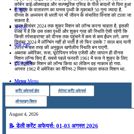
कॉर्बन डाई-ऑक्साइड और सल्फ्यूरिक एसिड के पीले बादलों से घिरा हुआ
कंप्यूटर
है. शुक्र के वातावरण का घनत्व पृथ्वी के मुकाबले 50 गुना ज्यादा है.
वीनस के अध्ययन से धरती पर भी जीवन के संभावित विनाश को टाला जा
सकता है.
भारत दिसंबर 2024 तक शुक्र मिशन को लॉन्च करना चाहता है. इसकी
अंग्रेजी
वजह ये है कि उस वक्त पृथ्वी और शुक्र ग्रह की स्थिति ऐसी रहेगी कि
किसी स्पेसक्राफ्ट को वीनस तक पहुंचने में कम से कम ईंधन लगे. अगर
दिसंबर 2024 में लॉन्चिंग नहीं हो पाती है तो फिर उसके 7 साल बाद यानी
मॉक टेस्ट
2031 में उस तरह की अनुकूल खगोलीय स्थिति बन पाएगी.
अबतक अमेरिका, रूस, यूरोपियन स्पेस एजेंसी और जापान ही वीनस
मिशन लॉन्च किए हैं. सबसे पहले फरवरी 1961 में रूस ने शुक्र के लिए
टुडेज जीके
टी. स्पूतनिक मिशन को लॉन्च किया था लेकिन वह नाकाम हो गया.
अगस्त 1962 में अमेरिका का मैरिनर-2 मिशन पहला सफल मिशन था.
Menu
Menu
कर्रेंट अफेयर्स होम
लेटेस्ट कर्रेंट अफेयर्स
ऑनलाइन क्विज
August 4, 2026
📝 डेली करेंट अफेयर्स: 01-03 अगस्त 2026