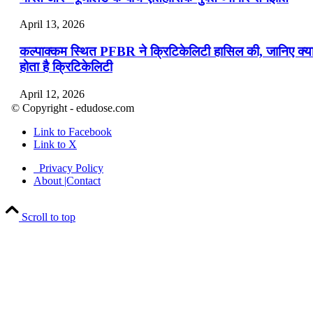
April 13, 2026
कल्पाक्कम स्थित PFBR ने क्रिटिकेलिटी हासिल की, जानिए क्य
होता है क्रिटिकेलिटी
April 12, 2026
© Copyright - edudose.com
भारत का त्रि-चरणीय परमाणु कार्यक्रम
Link to Facebook
Link to X
April 9, 2026
Privacy Policy
नासा का आर्टेमिस-2 मिशन: मनुष्य एक बार फिर से चंद्रमा के कर
About |Contact
पहुंचा
Scroll to top
April 7, 2026
वित्तीय वर्ष 2026-27 की पहली द्विमासिक मौद्रिक नीति समीक्षा
April 4, 2026
भारत का पहला ‘खेलो इंडिया ट्राइबल गेम्स’ छत्तीसगढ़ में आयोज