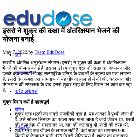
इसरो ने शुक्र की कक्षा में अंतरिक्षयान भेजने की
योजना बनाई
May 7, 2022
/
by
Team EduDose
होम
भारतीय अंतरिक्ष अनुसंधान संगठन (इसरो) ने शुक्र की कक्षा में अंतरिक्षयान
भेजने की योजना बनाई है. इसका उद्देश्य शुक्र ग्रह की सतह का अध्ययन और
सामान्यज्ञान
इसके वातावरण में मौजूद सल्फ्यूरिक एसिड के बादलों के रहस्य का पता लगाना
है. इसरो के अध्यक्ष एस सोमनाथ ने यह घोषणा हाल ही में की थी. चंद्रयान और
मंगलयान की सफलता के बाद इसरो शुक्र ग्रह के लिए मिशन पर काम कर रहा
है.
करेंट अफेयर्स
शुक्र मिशन क्यों है महत्वपूर्ण
गणित
शुक्र ग्रह धरती का सबसे नजदीकी ग्रह है. यह आकार में पृथ्वी जैसा ही
है. उसे सोलर सिस्टम का पहला ग्रह माना जाता है जहां जीवन था. धरती
की तरह वहां भी महासागर था. वहां की जलवायु भी धरती की तरह थी.
तर्कशक्ति
शुक्र ग्रह अब जीवन के लायक नहीं है. वहां सतह का तापमान 900
डिग्री फारेनहाइट यानी 475 डिग्री सेल्सियस है. शुक्र का वातावरण