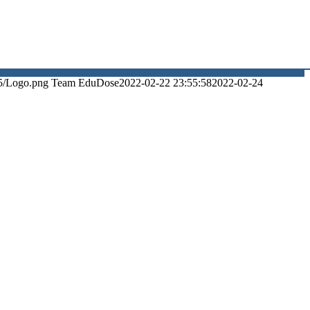
5/Logo.png
Team EduDose
2022-02-22 23:55:58
2022-02-24