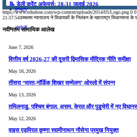
📝 डेली करेंट अफेयर्स: 28-31 जुलाई 2026
कंप्यूटर
https://www.edudose.com/wp-content/uploads/2014/05/Logo.png
0
0
July 28, 2026
21:37:54
उच्चतम न्यायालय ने विधायकों के निलंबन के महाराष्ट्र विधानसभा के
📝 डेली करेंट अफेयर्स: 25-27 जुलाई 2026
अंग्रेजी
नवीनतम सामायिक आलेख
July 25, 2026
मॉक टेस्ट
June 7, 2026
📝 डेली करेंट अफेयर्स: 22-24 जुलाई 2026
वित्तीय वर्ष 2026-27 की दूसरी द्विमासिक मौद्रिक नीति समीक्षा
July 22, 2026
टुडेज जीके
May 18, 2026
📝 डेली करेंट अफेयर्स: 19-21 जुलाई 2026
तीसरा ‘भारत-नॉर्डिक शिखर सम्मेलन’ ओस्लो में संपन्न
Menu
Menu
July 19, 2026
May 13, 2026
📝 डेली करेंट अफेयर्स: 16-18 जुलाई 2026
तमिलनाडु, पश्चिम बंगाल, असम, केरल और पुडुचेरी में नए विधा
July 16, 2026
May 12, 2026
📝 डेली करेंट अफेयर्स: 13-15 जुलाई 2026
वाइस एडमिरल कृष्णा स्वामीनाथन नौसेना प्रमुख नियुक्त