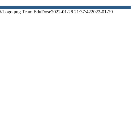
5/Logo.png
Team EduDose
2022-01-28 21:37:42
2022-01-29