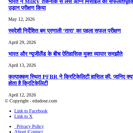
भारत ने MIRV तकनीक से लैस अग्नि मिसाइल का सफलतापूर्व
उड़ान परीक्षण किया
May 12, 2026
स्वदेशी निर्देशित बम प्रणाली ‘तारा’ का पहला सफल परीक्षण
April 29, 2026
भारत और न्यूजीलैंड के बीच ऐतिहासिक मुक्त व्यापार समझौते
April 13, 2026
कल्पाक्कम स्थित PFBR ने क्रिटिकेलिटी हासिल की, जानिए क्य
होता है क्रिटिकेलिटी
April 12, 2026
© Copyright - edudose.com
भारत का त्रि-चरणीय परमाणु कार्यक्रम
Link to Facebook
Link to X
April 9, 2026
Privacy Policy
नासा का आर्टेमिस-2 मिशन: मनुष्य एक बार फिर से चंद्रमा के कर
About |Contact