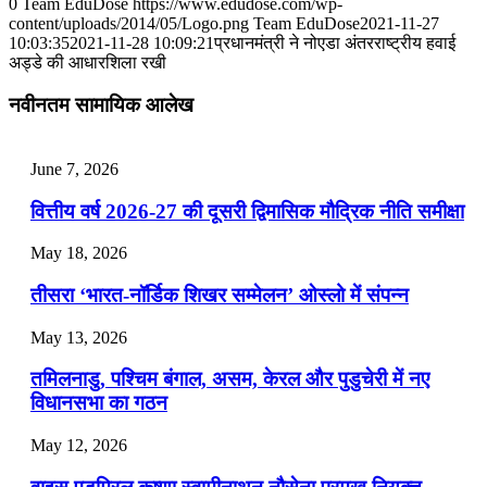
0
Team EduDose
https://www.edudose.com/wp-
content/uploads/2014/05/Logo.png
Team EduDose
2021-11-27
📝 डेली करेंट अफेयर्स: 01-03 अगस्त 2026
10:03:35
2021-11-28 10:09:21
प्रधानमंत्री ने नोएडा अंतरराष्ट्रीय हवाई
अड्डे की आधारशिला रखी
July 31, 2026
नवीनतम सामायिक आलेख
📝 डेली करेंट अफेयर्स: 28-31 जुलाई 2026
July 28, 2026
June 7, 2026
📝 डेली करेंट अफेयर्स: 25-27 जुलाई 2026
वित्तीय वर्ष 2026-27 की दूसरी द्विमासिक मौद्रिक नीति समीक्षा
July 25, 2026
May 18, 2026
📝 डेली करेंट अफेयर्स: 22-24 जुलाई 2026
तीसरा ‘भारत-नॉर्डिक शिखर सम्मेलन’ ओस्लो में संपन्न
July 22, 2026
May 13, 2026
📝 डेली करेंट अफेयर्स: 19-21 जुलाई 2026
तमिलनाडु, पश्चिम बंगाल, असम, केरल और पुडुचेरी में नए
विधानसभा का गठन
May 12, 2026