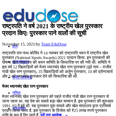
राष्ट्रपति ने वर्ष 2021 के राष्ट्रीय खेल पुरस्कार
प्रदान किए: पुरस्कार पाने वालों की सूची
November 15, 2021
/
by
Team EduDose
होम
राष्‍ट्रपति राम नाथ कोविंद ने 14 नवम्बर को राष्‍ट्रपति भवन में राष्‍ट्रीय खेल
पुरस्‍कार (National Sports Awards) 2021 प्रदान किया. इन पुरस्‍कारों की
सामान्यज्ञान
घोषणा खेल मंत्रालय की चयन समिति के सिफारिश पर की गयी थी. समिति ने
इस वर्ष 12 खिलाड़ियों को मेजर ध्‍यानचंद खेल रत्‍न पुरस्‍कार (पूर्व नाम – राजीव
गांधी खेल रत्न पुरस्कार), 35 खिलाड़ियों को अर्जुन पुरस्कार, 10 को द्रोणाचार्य
और 5 को ध्यानचंद पुरस्‍कार देने की सिफारिश की थी.
करेंट अफेयर्स
मेजर ध्‍यानचंद खेल रत्‍न पुरस्‍कार
गणित
मेजर ध्‍यानचंद खेल रत्‍न पुरस्‍कार को पहले राजीव गांधी खेल रत्न पुरस्कार से
जाना जाता था. यह देश का सबसे बड़ा खेल सम्मान है. इस पुरस्कार की शुरुआत
1991–92 में हुई थी. यह पुरस्कार युवा मामले और खेल मंत्रालय द्वारा प्रतिवर्ष
तर्कशक्ति
प्रदान किया जाता है. इस पुरस्कार के विजेता को ₹25 लाख रुपये पुरस्कार
राशि के रूप में दिए जाते हैं.
पढ़ें पूरा आलेख…»