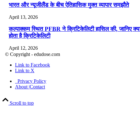
भारत और न्यूजीलैंड के बीच ऐतिहासिक मुक्त व्यापार समझौते
April 13, 2026
कल्पाक्कम स्थित PFBR ने क्रिटिकेलिटी हासिल की, जानिए क्य
होता है क्रिटिकेलिटी
April 12, 2026
© Copyright - edudose.com
भारत का त्रि-चरणीय परमाणु कार्यक्रम
Link to Facebook
Link to X
April 9, 2026
Privacy Policy
नासा का आर्टेमिस-2 मिशन: मनुष्य एक बार फिर से चंद्रमा के कर
About |Contact
पहुंचा
Scroll to top
April 7, 2026
वित्तीय वर्ष 2026-27 की पहली द्विमासिक मौद्रिक नीति समीक्षा
April 4, 2026
भारत का पहला ‘खेलो इंडिया ट्राइबल गेम्स’ छत्तीसगढ़ में आयोज