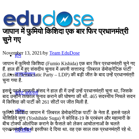
जापान में फुमियो किशिदा एक बार फिर प्रधानमंत्री
चुने गए
November 13, 2021
/
by
Team EduDose
होम
जापान में फुमियो किशिदा (Fumio Kishida) एक बार फिर प्रधानमंत्री चुने गए
हैं. हाल ही में हुए संसदीय चुनाव में अपनी सत्तारुढ़ ‘लिबरल डेमोक्रेटिक पार्टी’
सामान्यज्ञान
(Liberal Democratic Party – LDP) की बड़ी जीत के बाद उन्हें प्रधानमंत्री
चुना गया है.
इससे पहले जापानी संसद ने हाल ही में उन्हें उन्हें प्रधानमंत्री चुना था, जिसके
करेंट अफेयर्स
बाद उन्होंने तत्काल चुनाव कराने की घोषणा की थी. 465 सदस्यीय निचले सदन
में किशिदा की पार्टी को 261 सीटों पर जीत मिली है.
गणित
फुमियो किशिदा जापान में ‘लिबरल डेमोक्रेटिक पार्टी’ के नेता हैं. इससे पहले
योशिहिदे सुगा (Yoshihide Suga) ने कोविड-19 के प्रबंधन और महामारी के
बीच टोक्यो ओलंपिक कराने के फैसले को लेकर आचोलनाओं के चलते
प्रधानमंत्री पद से इस्तीफा दे दिया था. वह एक साल तक प्रधानमंत्री रहे थे.
तर्कशक्ति