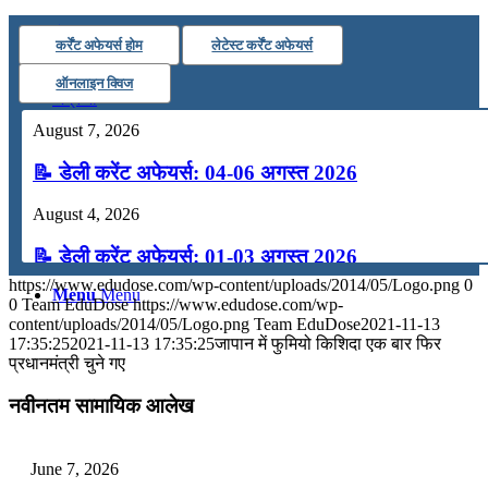
कंप्यूटर
कर्रेंट अफेयर्स होम
लेटेस्ट कर्रेंट अफेयर्स
ऑनलाइन क्विज
अंग्रेजी
August 7, 2026
मॉक टेस्ट
📝 डेली करेंट अफेयर्स: 04-06 अगस्त 2026
August 4, 2026
टुडेज जीके
📝 डेली करेंट अफेयर्स: 01-03 अगस्त 2026
https://www.edudose.com/wp-content/uploads/2014/05/Logo.png
0
Menu
Menu
July 31, 2026
0
Team EduDose
https://www.edudose.com/wp-
content/uploads/2014/05/Logo.png
Team EduDose
2021-11-13
📝 डेली करेंट अफेयर्स: 28-31 जुलाई 2026
17:35:25
2021-11-13 17:35:25
जापान में फुमियो किशिदा एक बार फिर
प्रधानमंत्री चुने गए
July 28, 2026
नवीनतम सामायिक आलेख
📝 डेली करेंट अफेयर्स: 25-27 जुलाई 2026
July 25, 2026
June 7, 2026