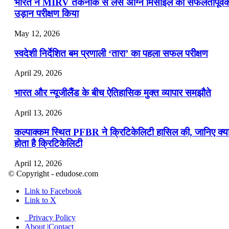
भारत ने MIRV तकनीक से लैस अग्नि मिसाइल का सफलतापूर्व
उड़ान परीक्षण किया
May 12, 2026
स्वदेशी निर्देशित बम प्रणाली ‘तारा’ का पहला सफल परीक्षण
April 29, 2026
भारत और न्यूजीलैंड के बीच ऐतिहासिक मुक्त व्यापार समझौते
April 13, 2026
कल्पाक्कम स्थित PFBR ने क्रिटिकेलिटी हासिल की, जानिए क्य
होता है क्रिटिकेलिटी
April 12, 2026
© Copyright - edudose.com
भारत का त्रि-चरणीय परमाणु कार्यक्रम
Link to Facebook
Link to X
April 9, 2026
Privacy Policy
नासा का आर्टेमिस-2 मिशन: मनुष्य एक बार फिर से चंद्रमा के कर
About |Contact