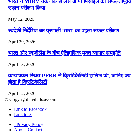
भारत ने MIRV तकनीक से लैस अग्नि मिसाइल का सफलतापूर्व
उड़ान परीक्षण किया
May 12, 2026
स्वदेशी निर्देशित बम प्रणाली ‘तारा’ का पहला सफल परीक्षण
April 29, 2026
भारत और न्यूजीलैंड के बीच ऐतिहासिक मुक्त व्यापार समझौते
April 13, 2026
कल्पाक्कम स्थित PFBR ने क्रिटिकेलिटी हासिल की, जानिए क्य
होता है क्रिटिकेलिटी
April 12, 2026
© Copyright - edudose.com
भारत का त्रि-चरणीय परमाणु कार्यक्रम
Link to Facebook
Link to X
April 9, 2026
Privacy Policy
नासा का आर्टेमिस-2 मिशन: मनुष्य एक बार फिर से चंद्रमा के कर
About |Contact