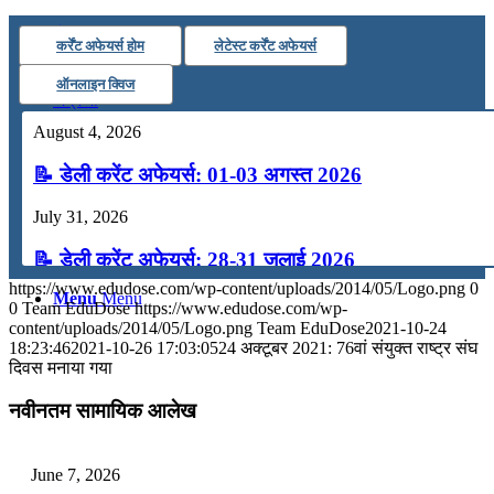
कंप्यूटर
कर्रेंट अफेयर्स होम
लेटेस्ट कर्रेंट अफेयर्स
ऑनलाइन क्विज
अंग्रेजी
August 4, 2026
मॉक टेस्ट
📝 डेली करेंट अफेयर्स: 01-03 अगस्त 2026
July 31, 2026
टुडेज जीके
📝 डेली करेंट अफेयर्स: 28-31 जुलाई 2026
https://www.edudose.com/wp-content/uploads/2014/05/Logo.png
0
Menu
Menu
July 28, 2026
0
Team EduDose
https://www.edudose.com/wp-
content/uploads/2014/05/Logo.png
Team EduDose
2021-10-24
📝 डेली करेंट अफेयर्स: 25-27 जुलाई 2026
18:23:46
2021-10-26 17:03:05
24 अक्टूबर 2021: 76वां संयुक्त राष्ट्र संघ
दिवस मनाया गया
July 25, 2026
नवीनतम सामायिक आलेख
📝 डेली करेंट अफेयर्स: 22-24 जुलाई 2026
July 22, 2026
June 7, 2026