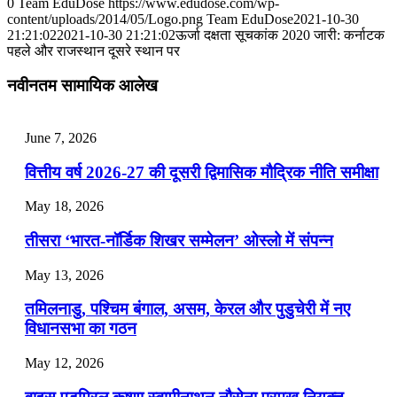
0
Team EduDose
https://www.edudose.com/wp-
content/uploads/2014/05/Logo.png
Team EduDose
2021-10-30
📝 डेली करेंट अफेयर्स: 25-27 जुलाई 2026
21:21:02
2021-10-30 21:21:02
ऊर्जा दक्षता सूचकांक 2020 जारी: कर्नाटक
पहले और राजस्थान दूसरे स्थान पर
July 25, 2026
नवीनतम सामायिक आलेख
📝 डेली करेंट अफेयर्स: 22-24 जुलाई 2026
July 22, 2026
June 7, 2026
📝 डेली करेंट अफेयर्स: 19-21 जुलाई 2026
वित्तीय वर्ष 2026-27 की दूसरी द्विमासिक मौद्रिक नीति समीक्षा
July 19, 2026
May 18, 2026
📝 डेली करेंट अफेयर्स: 16-18 जुलाई 2026
तीसरा ‘भारत-नॉर्डिक शिखर सम्मेलन’ ओस्लो में संपन्न
July 16, 2026
May 13, 2026
📝 डेली करेंट अफेयर्स: 13-15 जुलाई 2026
तमिलनाडु, पश्चिम बंगाल, असम, केरल और पुडुचेरी में नए
विधानसभा का गठन
May 12, 2026