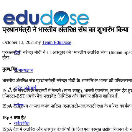
प्रधानमंत्री ने भारतीय अंतरिक्ष संघ का शुभारंभ किया
October 13, 2021
/
by
Team EduDose
प्रधानमंत्री नरेन्द्र मोदी ने 11 अक्तूबर को ‘भारतीय अंतरिक्ष संघ’ (Indian 
होम
होगा.
मुख्य बिंदु
सामान्यज्ञान
भारतीय अंतरिक्ष संघ प्रधानमंत्री नरेन्द्र मोदी के आत्मनिर्भर भारत की परिकल्पना 
करेंट अफेयर्स
ISpA के संस्थापक सदस्यों में नेल्को (टाटा समूह), भारती एयरटेल, लार्सन एंड टुब
एज़िस्टा-BST एयरोस्पेस प्राइवेट लिमिटेड और मैक्सार इंडिया शामिल हैं.
गणित
ISpA के प्रथम अध्यक्ष जयंत पाटिल (एलएंडटी-एनएक्सटी रक्षा के वरिष्ठ कार्यकारी 
ISpA क्या है?
तर्कशक्ति
ISpA देश में अंतरिक्ष और उपग्रह कंपनियों के लिए एक प्रमुख उद्योग निकाय के रूप मे