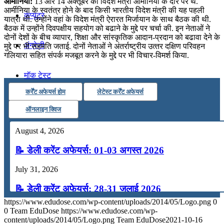
आर्मीनिया:
13 और 14 अक्‍तूबर को विदेश मंत्री आर्मीनिया के दौरे पर थे.
आर्मीनिया के स्‍वतंत्र होने के बाद किसी भारतीय विदेश मंत्री की यह पहली
कंप्यूटर
यात्रा थी. उन्‍होंने वहां के विदेश मंत्री ऐरारत मिर्जायान के साथ बैठक की थी.
बैठक में उन्होंने दिवपक्षीय सहयोग को बढाने के मुद्दे पर चर्चा की. इन नेताओं ने
दोनों देशों के बीच व्‍यापार, शिक्षा और सांस्‍कृतिक आदान-प्रदान को बढावा देने के
अंग्रेजी
मुद्दे पर भी सहमति जताई. दोनों नेताओं ने अंतर्राष्‍ट्रीय उत्‍तर दक्षिण परिवहन
गलियारा सहित संपर्क मजबूत करने के मुद्दे पर भी विचार-विमर्श किया.
मॉक टेस्ट
कर्रेंट अफेयर्स होम
लेटेस्ट कर्रेंट अफेयर्स
टुडेज जीके
ऑनलाइन क्विज
August 4, 2026
Menu
Menu
📝 डेली करेंट अफेयर्स: 01-03 अगस्त 2026
July 31, 2026
📝 डेली करेंट अफेयर्स: 28-31 जुलाई 2026
https://www.edudose.com/wp-content/uploads/2014/05/Logo.png
0
July 28, 2026
0
Team EduDose
https://www.edudose.com/wp-
content/uploads/2014/05/Logo.png
Team EduDose
2021-10-16