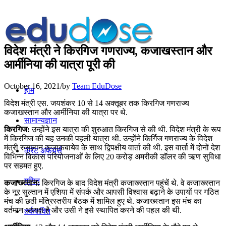
विदेश मंत्री ने किरगिज गणराज्‍य, कजा‍खस्‍तान और
आर्मीनिया की यात्रा पूरी की
October 16, 2021
/
by
Team EduDose
होम
विदेश मंत्री एस. जयशंकर 10 से 14 अक्तूबर तक किरगिज गणराज्‍य
कजा‍खस्‍तान और आर्मीनिया की यात्रा पर थे.
सामान्यज्ञान
किरगिज:
उन्होंने इस यात्रा की शुरुआत किरगिज से की थी. विदेश मंत्री के रूप
में किरगिज की यह उनकी पहली यात्रा थी. उन्होंने किर्गिज गणराज्य के विदेश
मंत्री रुसलान कजाकबायेव के साथ द्विपक्षीय वार्ता की थी. इस वार्ता में दोनों देश
करेंट अफेयर्स
विभिन्‍न विकास परियोजनाओं के लिए 20 करोड़ अमरीकी डॉलर की ऋण सुविधा
पर सहमत हुए.
गणित
कजाख्स्‍तान:
किरगिज के बाद विदेश मंत्री कजाख्स्‍तान पहुंचें थे. वे कजाख्स्‍तान
के नूर सुल्‍तान में एशिया में संपर्क और आपसी विश्‍वास बढ़ाने के उपायों पर गठित
मंच की छठी मंत्रिस्‍तरीय बैठक में शामिल हुए थे. कजाख्स्‍तान इस मंच का
वर्तमान अध्‍यक्ष है और उसी ने इसे स्‍थापित करने की पहल की थी.
तर्कशक्ति