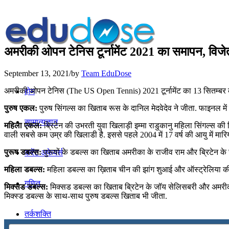
अमरीकी ओपन टेनिस टूर्नामेंट 2021 का समापन, विजेताओ
September 13, 2021
/
by
Team EduDose
अमरीकी ओपन टेनिस (The US Open Tennis) 2021 टूर्नामेंट का 13 सितम्बर को 
होम
पुरुष एकल:
पुरुष सिंगल्स का खिताब रूस के दानिल मेदवेदेव ने जीता. फाइनल मे
सामान्यज्ञान
महिला एकल:
ब्रिटेन की उभरती युवा खिलाड़ी इम्‍मा राडुकानु महिला सिंगल्‍स की वि
वाली सबसे कम उम्र की खिलाडी है. इससे पहले 2004 में 17 वर्ष की आयु में मारि
पुरूष डबल्‍स:
पुरूषों के डबल्‍स का खिताब अमरीका के राजीव राम और ब्रिटेन के 
करेंट अफेयर्स
महिला डबल्‍स:
महिला डबल्‍स का ख़िताब चीन की झांग शुआई और ऑस्‍ट्रेलिया की 
गणित
मिक्‍सड डबल्‍स:
मिक्‍सड डबल्‍स का खिताब ब्रिटेन के जॉय सेलिसबरी और अमरीका की
मिक्‍स्‍ड डबल्‍स के साथ-साथ पुरुष डबल्‍स खिताब भी जीता.
तर्कशक्ति