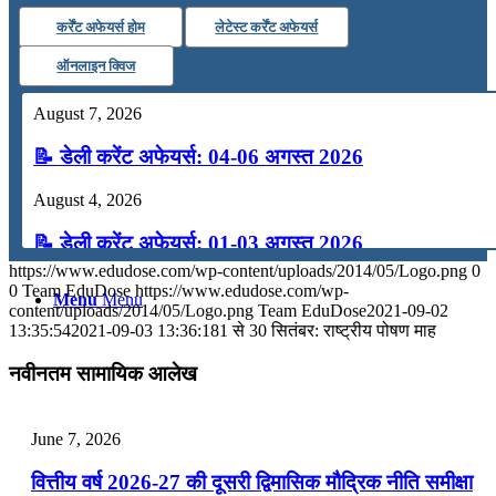
कर्रेंट अफेयर्स होम
लेटेस्ट कर्रेंट अफेयर्स
कंप्यूटर
ऑनलाइन क्विज
अंग्रेजी
August 7, 2026
📝 डेली करेंट अफेयर्स: 04-06 अगस्त 2026
मॉक टेस्ट
August 4, 2026
टुडेज जीके
📝 डेली करेंट अफेयर्स: 01-03 अगस्त 2026
https://www.edudose.com/wp-content/uploads/2014/05/Logo.png
0
July 31, 2026
0
Team EduDose
https://www.edudose.com/wp-
Menu
Menu
content/uploads/2014/05/Logo.png
Team EduDose
2021-09-02
📝 डेली करेंट अफेयर्स: 28-31 जुलाई 2026
13:35:54
2021-09-03 13:36:18
1 से 30 सितंबर: राष्ट्रीय पोषण माह
July 28, 2026
नवीनतम सामायिक आलेख
📝 डेली करेंट अफेयर्स: 25-27 जुलाई 2026
June 7, 2026
July 25, 2026
वित्तीय वर्ष 2026-27 की दूसरी द्विमासिक मौद्रिक नीति समीक्षा