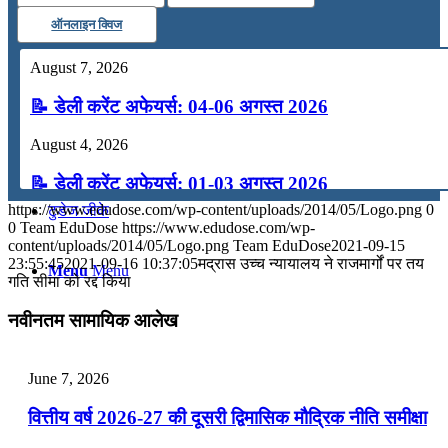
ऑनलाइन क्विज
कंप्यूटर
August 7, 2026
अंग्रेजी
📝 डेली करेंट अफेयर्स: 04-06 अगस्त 2026
August 4, 2026
मॉक टेस्ट
📝 डेली करेंट अफेयर्स: 01-03 अगस्त 2026
https://www.edudose.com/wp-content/uploads/2014/05/Logo.png
0
टुडेज जीके
July 31, 2026
0
Team EduDose
https://www.edudose.com/wp-
content/uploads/2014/05/Logo.png
Team EduDose
2021-09-15
📝 डेली करेंट अफेयर्स: 28-31 जुलाई 2026
23:55:45
2021-09-16 10:37:05
मद्रास उच्च न्यायालय ने राजमार्गों पर तय
Menu
Menu
गति सीमा को रद्द किया
July 28, 2026
नवीनतम सामायिक आलेख
📝 डेली करेंट अफेयर्स: 25-27 जुलाई 2026
July 25, 2026
June 7, 2026
📝 डेली करेंट अफेयर्स: 22-24 जुलाई 2026
वित्तीय वर्ष 2026-27 की दूसरी द्विमासिक मौद्रिक नीति समीक्षा