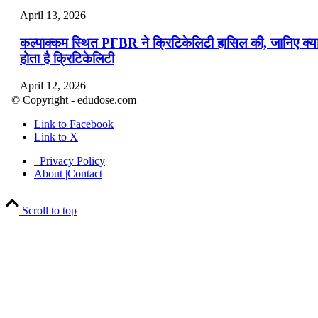
April 13, 2026
कल्पाक्कम स्थित PFBR ने क्रिटिकेलिटी हासिल की, जानिए क्य
होता है क्रिटिकेलिटी
April 12, 2026
© Copyright - edudose.com
भारत का त्रि-चरणीय परमाणु कार्यक्रम
Link to Facebook
Link to X
April 9, 2026
Privacy Policy
नासा का आर्टेमिस-2 मिशन: मनुष्य एक बार फिर से चंद्रमा के कर
About |Contact
पहुंचा
Scroll to top
April 7, 2026
वित्तीय वर्ष 2026-27 की पहली द्विमासिक मौद्रिक नीति समीक्षा
April 4, 2026
भारत का पहला ‘खेलो इंडिया ट्राइबल गेम्स’ छत्तीसगढ़ में आयोज
किया गया