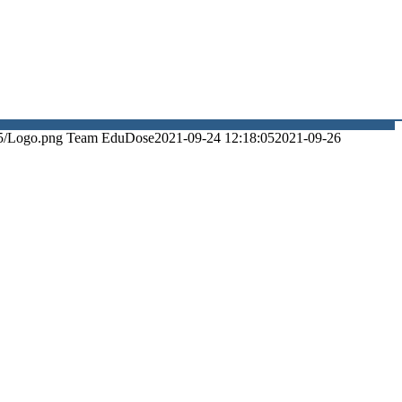
5/Logo.png
Team EduDose
2021-09-24 12:18:05
2021-09-26