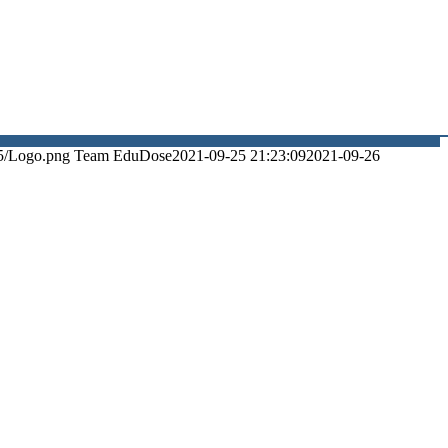
5/Logo.png
Team EduDose
2021-09-25 21:23:09
2021-09-26