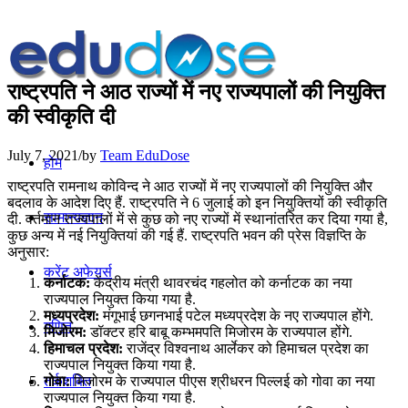
राष्ट्रपति ने आठ राज्‍यों में नए राज्यपालों की नियुक्‍ति
की स्‍वीकृति दी
July 7, 2021
/
by
Team EduDose
होम
राष्ट्रपति रामनाथ कोविन्द ने आठ राज्यों में नए राज्यपालों की नियुक्ति और
बदलाव के आदेश दिए हैं. राष्‍ट्रपति ने 6 जुलाई को इन नियुक्तियों की स्‍वीकृति
सामान्यज्ञान
दी. वर्तमान राज्यपालों में से कुछ को नए राज्यों में स्थानांतरित कर दिया गया है,
कुछ अन्य में नई नियुक्तियां की गई हैं. राष्‍ट्रपति भवन की प्रेस विज्ञप्ति के
अनुसार:
करेंट अफेयर्स
कर्नाटक:
केंद्रीय मंत्री थावरचंद गहलोत को कर्नाटक का नया
राज्‍यपाल नियुक्‍त किया गया है.
मध्‍यप्रदेश:
मंगूभाई छगनभाई पटेल मध्‍यप्रदेश के नए राज्‍यपाल होंगे.
गणित
मिजोरम:
डॉक्‍टर हरि बाबू कम्‍भमपति मिजोरम के राज्‍यपाल होंगे.
हिमाचल प्रदेश:
राजेंद्र विश्‍वनाथ आर्लेकर को हिमाचल प्रदेश का
राज्‍यपाल नियुक्‍त किया गया है.
गोवा:
मिजोरम के राज्‍यपाल पीएस श्रीधरन पिल्‍लई को गोवा का नया
तर्कशक्ति
राज्‍यपाल नियुक्‍त किया गया है.