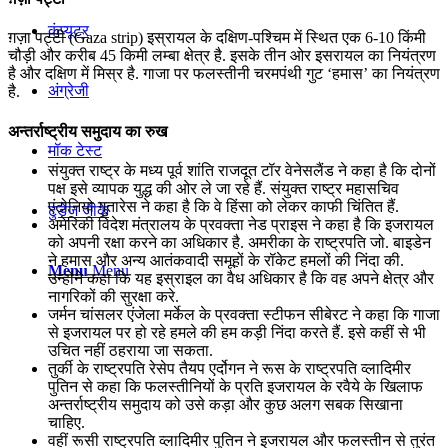
कंप्यूटर
ग़ज़ा पट्टी (Gaza strip) इस्रायल के दक्षिण-पश्चिम में स्थित एक 6-10 किंमी
चौड़ी और करीब 45 किमी लम्बा क्षेत्र है. इसके तीन ओर इसरायल का नियंत्रण
है और दक्षिण में मिस्र है. गाजा पर फलस्तीनी चरमपंथी गुट ‘हमास’ का नियंत्रण
अंग्रेजी
है.
अन्तर्राष्ट्रीय समुदाय का रुख
मॉक टेस्ट
संयुक्त राष्ट्र के मध्य पूर्व शांति राजदूत टॉर वेनेसलैंड ने कहा है कि दोनों
पक्ष इसे व्यापक युद्ध की ओर ले जा रहे हैं. संयुक्त राष्ट्र महासचिव
एंटोनियो गुतारेस ने कहा है कि वे हिंसा को लेकर काफी चिंतित हैं.
टुडेज जीके
अमेरिकी विदेश मंत्रालय के प्रवक्ता नेड प्राइस ने कहा है कि इजरायल
को अपनी रक्षा करने का अधिकार है. अमरीका के राष्‍ट्रपति जो. बाइडेन
ने हमास और अन्‍य आतंकवादी समूहों के रॉकेट हमलों की निंदा की.
Menu
Menu
उन्‍होंने कहा कि यह इस्राइल का वैध अधिकार है कि वह अपने क्षेत्र और
नागरिकों की सुरक्षा करे.
जर्मन चांसलर एंजेला मर्केल के प्रवक्ता स्टीफन सीबेरट ने कहा कि गाजा
से इजरायल पर हो रहे हमले की हम कड़ी निंदा करते हैं. इसे कहीं से भी
उचित नहीं ठहराया जा सकता.
तुर्की के राष्ट्रपति रेसेप तैयप एर्दोगन ने रूस के राष्ट्रपति व्लादिमीर
पुतिन से कहा कि फलस्तीनियों के प्रति इजरायल के रवैये के खिलाफ
अन्तर्राष्ट्रीय समुदाय को उसे कड़ा और कुछ अलग सबक सिखाना
चाहिए.
वहीं रूसी राष्ट्रपति व्लादिमीर पुतिन ने इजरायल और फलस्तीन से तुरंत