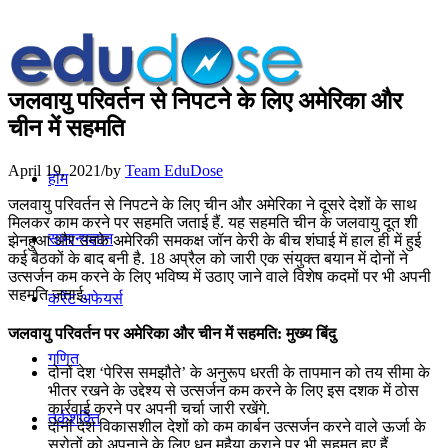
जलवायु परिवर्तन से निपटने के लिए अमेरिका और
चीन में सहमति
April 19, 2021
/
by
Team EduDose
होम
जलवायु परिवर्तन से निपटने के लिए चीन और अमेरिका ने दूसरे देशों के साथ
मिलकर काम करने पर सहमति जताई हैं. यह सहमति चीन के जलवायु दूत शी
सामान्यज्ञान
झेनहुआ ​​और उनके अमेरिकी समकक्ष जॉन केरी के बीच शंघाई में हाल ही में हुई
कई बैठकों के बाद बनी है. 18 अप्रैल को जारी एक संयुक्त बयान में दोनों ने
उत्सर्जन कम करने के लिए भविष्य में उठाए जाने वाले विशेष कदमों पर भी अपनी
सहमति जताई.
करेंट अफेयर्स
जलवायु परिवर्तन पर अमेरिका और चीन में सहमति: मुख्य बिंदु
गणित
दोनों देश ‘पेरिस समझौते’ के अनुरूप धरती के तापमान को तय सीमा के
भीतर रखने के उद्देश्य से उत्सर्जन कम करने के लिए इस दशक में ठोस
कार्रवाई करने पर अपनी चर्चा जारी रखेंगे.
तर्कशक्ति
दोनों देश विकासशील देशों को कम कार्बन उत्सर्जन करने वाले ऊर्जा के
स्रोतों को अपनाने के लिए धन मुहैया कराने पर भी सहमत हुए हैं.