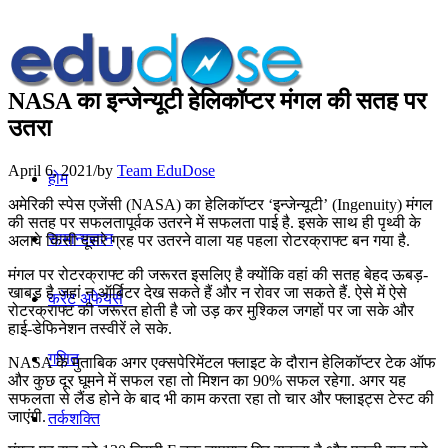
NASA का इन्जेन्यूटी हेलिकॉप्टर मंगल की सतह पर
उतरा
April 6, 2021
/
by
Team EduDose
होम
अमेरिकी स्पेस एजेंसी (NASA) का हेलिकॉप्टर ‘इन्जेन्यूटी’ (Ingenuity) मंगल
की सतह पर सफलतापूर्वक उतरने में सफलता पाई है. इसके साथ ही पृथ्वी के
सामान्यज्ञान
अलावे किसी दूसरे ग्रह पर उतरने वाला यह पहला रोटरक्राफ्ट बन गया है.
मंगल पर रोटरक्राफ्ट की जरूरत इसलिए है क्योंकि वहां की सतह बेहद ऊबड़-
खाबड़ है जहां न ऑर्बिटर देख सकते हैं और न रोवर जा सकते हैं. ऐसे में ऐसे
करेंट अफेयर्स
रोटरक्राफ्ट की जरूरत होती है जो उड़ कर मुश्किल जगहों पर जा सके और
हाई-डेफिनेशन तस्वीरें ले सके.
गणित
NASA के मुताबिक अगर एक्सपेरिमेंटल फ्लाइट के दौरान हेलिकॉप्टर टेक ऑफ
और कुछ दूर घूमने में सफल रहा तो मिशन का 90% सफल रहेगा. अगर यह
सफलता से लैंड होने के बाद भी काम करता रहा तो चार और फ्लाइट्स टेस्ट की
जाएंगी.
तर्कशक्ति