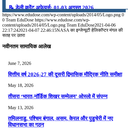
📝 डेली करेंट अफेयर्स: 01-03 अगस्त 2026
https://www.edudose.com/wp-content/uploads/2014/05/Logo.png
0
July 31, 2026
0
Team EduDose
https://www.edudose.com/wp-
content/uploads/2014/05/Logo.png
Team EduDose
2021-04-06
📝 डेली करेंट अफेयर्स: 28-31 जुलाई 2026
22:17:24
2021-04-07 22:46:15
NASA का इन्जेन्यूटी हेलिकॉप्टर मंगल की
सतह पर उतरा
July 28, 2026
नवीनतम सामायिक आलेख
📝 डेली करेंट अफेयर्स: 25-27 जुलाई 2026
July 25, 2026
June 7, 2026
📝 डेली करेंट अफेयर्स: 22-24 जुलाई 2026
वित्तीय वर्ष 2026-27 की दूसरी द्विमासिक मौद्रिक नीति समीक्षा
July 22, 2026
May 18, 2026
📝 डेली करेंट अफेयर्स: 19-21 जुलाई 2026
तीसरा ‘भारत-नॉर्डिक शिखर सम्मेलन’ ओस्लो में संपन्न
July 19, 2026
May 13, 2026
📝 डेली करेंट अफेयर्स: 16-18 जुलाई 2026
तमिलनाडु, पश्चिम बंगाल, असम, केरल और पुडुचेरी में नए
विधानसभा का गठन