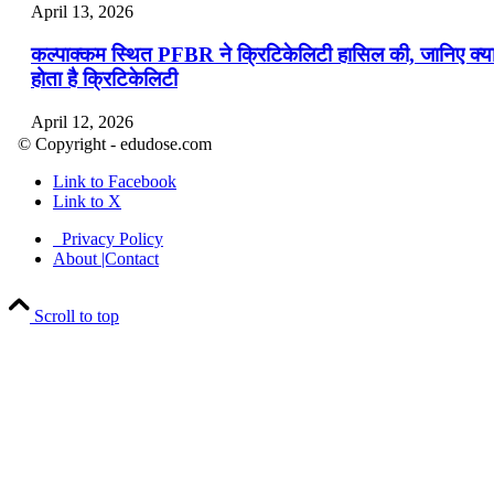
April 13, 2026
कल्पाक्कम स्थित PFBR ने क्रिटिकेलिटी हासिल की, जानिए क्य
होता है क्रिटिकेलिटी
April 12, 2026
© Copyright - edudose.com
भारत का त्रि-चरणीय परमाणु कार्यक्रम
Link to Facebook
Link to X
April 9, 2026
Privacy Policy
नासा का आर्टेमिस-2 मिशन: मनुष्य एक बार फिर से चंद्रमा के कर
About |Contact
पहुंचा
Scroll to top
April 7, 2026
वित्तीय वर्ष 2026-27 की पहली द्विमासिक मौद्रिक नीति समीक्षा
April 4, 2026
भारत का पहला ‘खेलो इंडिया ट्राइबल गेम्स’ छत्तीसगढ़ में आयोज
किया गया