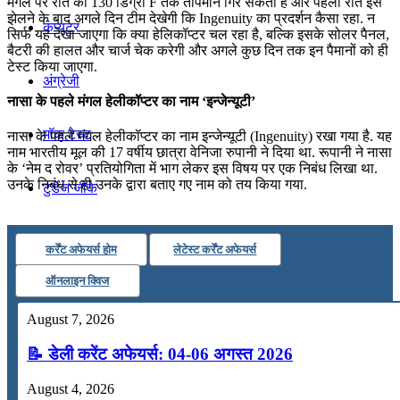
मंगल पर रात को 130 डिग्री F तक तापमान गिर सकता है और पहली रात इसे
झेलने के बाद अगले दिन टीम देखेगी कि Ingenuity का प्रदर्शन कैसा रहा. न
कंप्यूटर
सिर्फ यह देखा जाएगा कि क्या हेलिकॉप्टर चल रहा है, बल्कि इसके सोलर पैनल,
बैटरी की हालत और चार्ज चेक करेगी और अगले कुछ दिन तक इन पैमानों को ही
टेस्ट किया जाएगा.
अंग्रेजी
नासा के पहले मंगल हेलीकॉप्टर का नाम ‘इन्जेन्यूटी’
मॉक टेस्ट
नासा के पहले मंगल हेलीकॉप्टर का नाम इन्जेन्यूटी (Ingenuity) रखा गया है. यह
नाम भारतीय मूल की 17 वर्षीय छात्रा वेनिजा रुपानी ने दिया था. रूपानी ने नासा
के ‘नेम द रोवर’ प्रतियोगिता में भाग लेकर इस विषय पर एक निबंध लिखा था.
उनके निबंध से ही उनके द्वारा बताए गए नाम को तय किया गया.
टुडेज जीके
Menu
Menu
कर्रेंट अफेयर्स होम
लेटेस्ट कर्रेंट अफेयर्स
ऑनलाइन क्विज
August 7, 2026
📝 डेली करेंट अफेयर्स: 04-06 अगस्त 2026
August 4, 2026