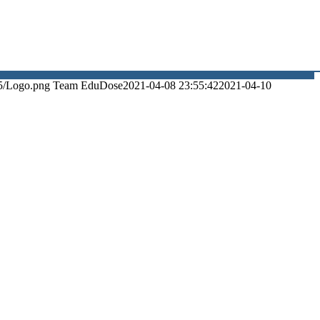
5/Logo.png
Team EduDose
2021-04-08 23:55:42
2021-04-10