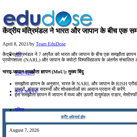
केंद्रीय मंत्रिमंडल ने भारत और जापान के बीच एक स
April 8, 2021
/
by
Team EduDose
केंद्रीय मंत्रिमंडल ने 7 अप्रैल को भारत और जापान के बीच एक समझौता ज्ञापन (
होम
प्रयोगशाला (NARL) और जापान के क्योटो विश्वविद्यालय के अंतर्गत संचालित अनु
भारत-जापान समझौता ज्ञापन (MoU): मुख्य बिंदु
सामान्यज्ञान
समझौता ज्ञापन के अनुसार, भारत के NARL और जापान के RISH प्रौद्योगिकी,
छात्रों, संकाय सदस्यों और शोधकर्ताओं का आदान-प्रदान भी करेंगे.
करेंट अफेयर्स
इस समझौता ज्ञापन में जापान में मध्य और ऊपरी वायुमंडल राडार, मेसोस्
गणित
कर्रेंट अफेयर्स होम
तर्कशक्ति
August 7, 2026