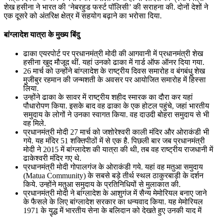
शेख हसीना ने भारत की ‘नेबरहुड फर्स्ट पॉलिसी’ की सराहना की. दोनों देशों ने
एक दूसरे को अंतरिक्ष क्षेत्र में सहयोग बढ़ाने का भरोसा दिया.
बांग्लादेश यात्रा के मुख्य बिंदु
ढाका एयरपोर्ट पर प्रधानमंत्री मोदी की आगवानी में प्रधानमंत्री शेख
हसीना खुद मौजूद थीं. यहां उनको ढाका में गार्ड ऑफ ऑनर दिया गया.
26 मार्च को उन्होंने बांग्लादेश के राष्ट्रीय दिवस समारोह व बंगबंधु शेख
मुजीबुर रहमान की जन्मशती के अवसर पर आयोजित समारोह में हिस्सा
लिया.
उन्होंने ढाका के सावर में राष्ट्रीय शहीद स्मारक का दौरा कर यहां
पौधारोपण किया. इसके बाद वह ढाका के एक होटल पहुंचे, जहां भारतीय
समुदाय के लोगों ने उनका स्वागत किया. वह दाउदी बोहरा समुदाय से भी
वह मिले.
प्रधानमंत्री मोदी 27 मार्च को जशोरेश्वरी काली मंदिर और ओराकंडी भी
गये. यह मंदिर 51 शक्तिपीठों में से एक है. पिछली बार जब प्रधानमंत्री
मोदी ने 2015 में बांग्लादेश की यात्रा की थी, तब वह राष्ट्रीय राजधानी में
ढाकेश्वरी मंदिर गए थे.
प्रधानमंत्री मोदी गोपालगंज के ओराकंडी गये. यहां वह मतुआ समुदाय
(Matua Community) के सबसे बड़े तीर्थ स्थल ठाकुरबाड़ी के दर्शन
किये. उन्होंने मतुआ समुदाय के प्रतिनिधियों से मुलाकात की.
प्रधानमंत्री मोदी ने बांग्लादेश के आशुगंज में सैन्य मेमोरियल बनाए जाने
के फैसले के लिए बांग्लादेश सरकार का धन्यवाद किया. यह मेमोरियल
1971 के युद्ध में भारतीय सेना के बलिदान को देखते हुए उनकी याद में