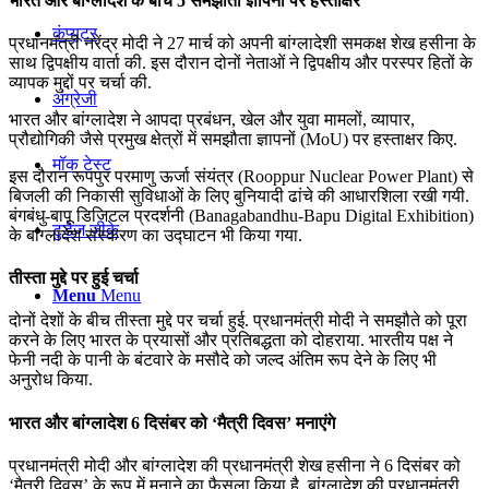
भारत और बांग्लादेश के बीच 5 समझौता ज्ञापनों पर हस्ताक्षर
कंप्यूटर
प्रधानमंत्री नरेंद्र मोदी ने 27 मार्च को अपनी बांग्लादेशी समकक्ष शेख हसीना के
साथ द्विपक्षीय वार्ता की. इस दौरान दोनों नेताओं ने द्विपक्षीय और परस्पर हितों के
व्यापक मुद्दों पर चर्चा की.
अंग्रेजी
भारत और बांग्लादेश ने आपदा प्रबंधन, खेल और युवा मामलों, व्यापार,
प्रौद्योगिकी जैसे प्रमुख क्षेत्रों में समझौता ज्ञापनों (MoU) पर हस्ताक्षर किए.
मॉक टेस्ट
इस दौरान रूपपुर परमाणु ऊर्जा संयंत्र (Rooppur Nuclear Power Plant) से
बिजली की निकासी सुविधाओं के लिए बुनियादी ढांचे की आधारशिला रखी गयी.
बंगबंधु-बापू डिजिटल प्रदर्शनी (Banagabandhu-Bapu Digital Exhibition)
टुडेज जीके
के बांग्लादेश संस्करण का उद्घाटन भी किया गया.
तीस्ता मुद्दे पर हुई चर्चा
Menu
Menu
दोनों देशों के बीच तीस्ता मुद्दे पर चर्चा हुई. प्रधानमंत्री मोदी ने समझौते को पूरा
करने के लिए भारत के प्रयासों और प्रतिबद्धता को दोहराया. भारतीय पक्ष ने
फेनी नदी के पानी के बंटवारे के मसौदे को जल्द अंतिम रूप देने के लिए भी
अनुरोध किया.
भारत और बांग्लादेश 6 दिसंबर को ‘मैत्री दिवस’ मनाएंगे
प्रधानमंत्री मोदी और बांग्लादेश की प्रधानमंत्री शेख हसीना ने 6 दिसंबर को
‘मैत्री दिवस’ के रूप में मनाने का फैसला किया है. बांग्लादेश की प्रधानमंत्री