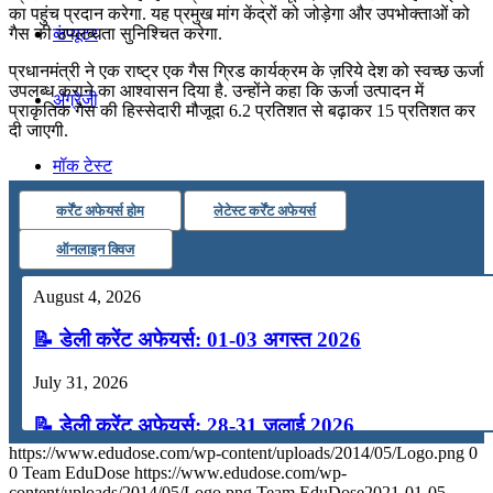
का पहुंच प्रदान करेगा. यह प्रमुख मांग केंद्रों को जोड़ेगा और उपभोक्ताओं को
कंप्यूटर
गैस की उपलब्धता सुनिश्चित करेगा.
प्रधानमंत्री ने एक राष्‍ट्र एक गैस ग्रिड कार्यक्रम के ज़रिये देश को स्‍वच्‍छ ऊर्जा
उपलब्‍ध कराने का आश्‍वासन दिया है. उन्‍होंने कहा कि ऊर्जा उत्‍पादन में
अंग्रेजी
प्राकृतिक गैस की हिस्‍सेदारी मौजूदा 6.2 प्रतिशत से बढ़ाकर 15 प्रतिशत कर
दी जाएगी.
मॉक टेस्ट
कर्रेंट अफेयर्स होम
लेटेस्ट कर्रेंट अफेयर्स
टुडेज जीके
ऑनलाइन क्विज
August 4, 2026
Menu
Menu
📝 डेली करेंट अफेयर्स: 01-03 अगस्त 2026
July 31, 2026
📝 डेली करेंट अफेयर्स: 28-31 जुलाई 2026
https://www.edudose.com/wp-content/uploads/2014/05/Logo.png
0
July 28, 2026
0
Team EduDose
https://www.edudose.com/wp-
content/uploads/2014/05/Logo.png
Team EduDose
2021-01-05