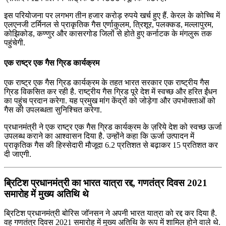
इस परियोजना पर लगभग तीन हजार करोड़ रुपये खर्च हुए हैं. केरल के कोच्चि में
एलएनजी टर्मिनल से प्राकृतिक गैस एर्णाकुलम, त्रिशूर, पलक्‍कड, मल्‍लापुरम,
कोझिकोड, कण्णुर और कासरगोड जिलों से होते हुए कर्नाटक के मंगलुरू तक
पहुंचेगी.
एक राष्‍ट्र एक गैस ग्रिड कार्यक्रम
एक राष्‍ट्र एक गैस ग्रिड कार्यक्रम के तहत भारत सरकार एक राष्ट्रीय गैस
ग्रिड विकसित कर रही है. राष्ट्रीय गैस ग्रिड पूरे देश में स्वच्छ और हरित ईंधन
का पहुंच प्रदान करेगा. यह प्रमुख मांग केंद्रों को जोड़ेगा और उपभोक्ताओं को
गैस की उपलब्धता सुनिश्चित करेगा.
प्रधानमंत्री ने एक राष्‍ट्र एक गैस ग्रिड कार्यक्रम के ज़रिये देश को स्‍वच्‍छ ऊर्जा
उपलब्‍ध कराने का आश्‍वासन दिया है. उन्‍होंने कहा कि ऊर्जा उत्‍पादन में
प्राकृतिक गैस की हिस्‍सेदारी मौजूदा 6.2 प्रतिशत से बढ़ाकर 15 प्रतिशत कर
दी जाएगी.
ब्रिटिश प्रधानमंत्री का भारत यात्रा रद्द, गणतंत्र दिवस 2021
समारोह में मुख्य अतिथि थे
ब्रिटिश प्रधानमंत्री बोरिस जॉनसन ने अपनी भारत यात्रा को रद्द कर दिया है.
वह गणतंत्र दिवस 2021 समारोह में मुख्य अतिथि के रूप में शामिल होने वाले थे.