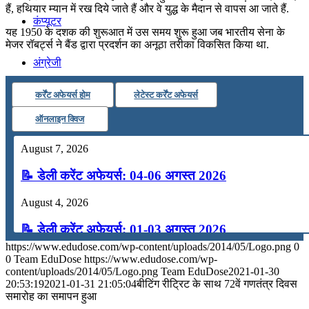
हैं, हथियार म्‍यान में रख दिये जाते हैं और वे युद्ध के मैदान से वापस आ जाते हैं.
कंप्यूटर
यह 1950 के दशक की शुरूआत में उस समय शुरू हुआ जब भारतीय सेना के
मेजर रॉबर्ट्स ने बैंड द्वारा प्रदर्शन का अनूठा तरीका विकसित किया था.
अंग्रेजी
कर्रेंट अफेयर्स होम
लेटेस्ट कर्रेंट अफेयर्स
मॉक टेस्ट
ऑनलाइन क्विज
टुडेज जीके
August 7, 2026
📝 डेली करेंट अफेयर्स: 04-06 अगस्त 2026
Menu
Menu
August 4, 2026
📝 डेली करेंट अफेयर्स: 01-03 अगस्त 2026
https://www.edudose.com/wp-content/uploads/2014/05/Logo.png
0
July 31, 2026
0
Team EduDose
https://www.edudose.com/wp-
content/uploads/2014/05/Logo.png
Team EduDose
2021-01-30
📝 डेली करेंट अफेयर्स: 28-31 जुलाई 2026
20:53:19
2021-01-31 21:05:04
बीटिंग रीट्रिट के साथ 72वें गणतंत्र दिवस
समारोह का समापन हुआ