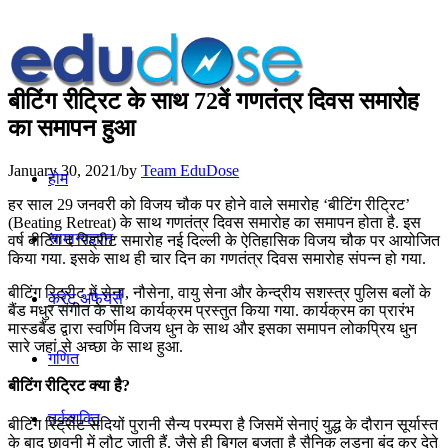
बीटिंग रीट्रिट के साथ 72वें गणतंत्र दिवस समारोह
का समापन हुआ
January 30, 2021
/
by
Team EduDose
होम
हर साल 29 जनवरी को विजय चौक पर होने वाले समारोह ‘बीटिंग रीट्रिट’
(Beating Retreat) के साथ गणतंत्र दिवस समारोह का समापन होता है. इस
सामान्यज्ञान
वर्ष बीटिंग द रिट्रीट समारोह नई दिल्‍ली के ऐतिहासिक विजय चौक पर आयोजित
किया गया. इसके साथ ही चार दिन का गणतंत्र दिवस समारोह संपन्‍न हो गया.
बीटिंग रिट्रीट में सेना, नौसेना, वायु सेना और केन्‍द्रीय सशस्‍त्र पुलिस बलों के
करेंट अफेयर्स
बैंड मधुर संगीत के साथ कार्यक्रम प्रस्‍तुत किया गया. कार्यक्रम का प्रारंभ
मास्‍डबैंड द्वारा स्‍वर्णिम विजय धुन के साथ और इसका समापन लोकप्रिय धुन
सारे जहां से अच्‍छा के साथ हुआ.
गणित
बीटिंग रीट्रिट क्या है?
तर्कशक्ति
बीटिंग रिट्रीट सदियों पुरानी सैन्‍य परम्‍परा है जिसमें सेनाएं युद्ध के दौरान सूर्यास्‍त
के बाद छावनी में लौट जाती हैं. जैसे ही बिगुल बजता है सैनिक लड़ना बंद कर देते