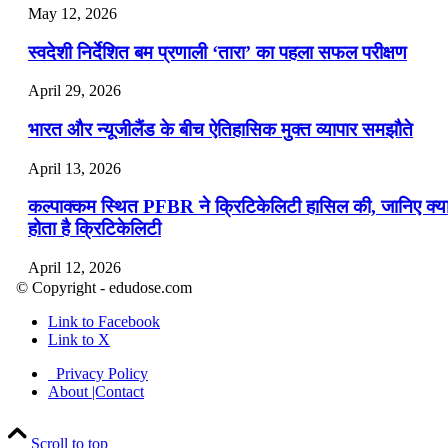
May 12, 2026
स्वदेशी निर्देशित बम प्रणाली ‘तारा’ का पहला सफल परीक्षण
April 29, 2026
भारत और न्यूजीलैंड के बीच ऐतिहासिक मुक्त व्यापार समझौते
April 13, 2026
कल्पाक्कम स्थित PFBR ने क्रिटिकेलिटी हासिल की, जानिए क्य
होता है क्रिटिकेलिटी
April 12, 2026
© Copyright - edudose.com
भारत का त्रि-चरणीय परमाणु कार्यक्रम
Link to Facebook
Link to X
April 9, 2026
Privacy Policy
नासा का आर्टेमिस-2 मिशन: मनुष्य एक बार फिर से चंद्रमा के कर
About |Contact
पहुंचा
Scroll to top
April 7, 2026