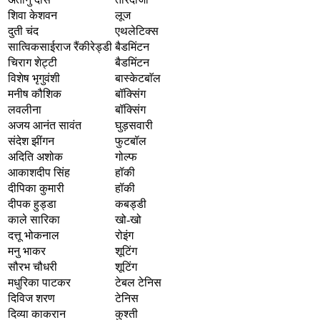
शिवा केशवन
लूज
दुती चंद
एथलेटिक्स
सात्विकसाईराज रैंकीरेड्डी
बैडमिंटन
चिराग शेट्टी
बैडमिंटन
विशेष भृगुवंशी
बास्केटबाॅल
मनीष कौशिक
बॉक्सिंग
लवलीना
बॉक्सिंग
अजय आनंत सावंत
घुड़सवारी
संदेश झींगन
फुटबॉल
अदिति अशोक
गोल्फ
आकाशदीप सिंह
हॉकी
दीपिका कुमारी
हॉकी
दीपक हुड्डा
कबड्डी
काले सारिका
खो-खो
दत्तू भोकनाल
रोइंग
मनु भाकर
शूटिंग
सौरभ चौधरी
शूटिंग
मधुरिका पाटकर
टेबल टेनिस
दिविज शरण
टेनिस
दिव्या काकरान
कुश्ती