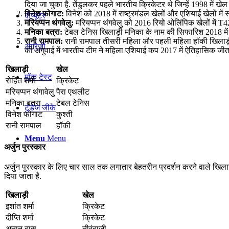
दिया जा चुका है. तेंडुलकर पहले भारतीय क्रिकेटर थे जिन्हें 1998 में 
विनेश फोगाट:
विनेश को 2018 में राष्ट्रमंडल खेलों और एशियाई खेलों में 
कंप्यूटर
मरियप्पन थंगवेलु:
मरियप्पन थंगवेलु को 2016 रियो ओलिंपिक खेलों में T42 
मनिका बत्रा:
टेबल टेनिस खिलाड़ी मनिका के नाम की सिफारिश 2018 में उनके
रानी रामपाल:
रानी रामपाल तीसरी महिला और पहली महिला हॉकी खिलाड़ी ह
अंग्रेजी
की अगुवाई में भारतीय टीम ने महिला एशियाई कप 2017 में ऐतिहासिक जीत 
खिलाड़ी
खेल
मॉक टेस्ट
रोहित शर्मा
क्रिकेट
मरियप्पन थंगावेलु
पैरा एथलीट
मनिका बत्रा
टेबल टेनिस
टुडेज जीके
विनेश फोगाट
कुश्ती
रानी रामपाल
हॉकी
Menu
Menu
अर्जुन पुरस्कार
अर्जुन पुरस्कार के लिए चार साल तक लगातार बेहतरीन प्रदर्शन करने वाले खिलाड़ि
दिया जाता है.
खिलाड़ी
खेल
इशांत शर्मा
क्रिकेट
दीप्ति शर्मा
क्रिकेट
अतानु दास
तीरंदाजी