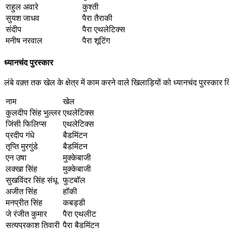
राहुल अवारे
कुश्ती
सुयश जाधव
पैरा तैराकी
संदीप
पैरा एथलेटिक्स
मनीष नरवाल
पैरा शूटिंग
ध्यानचंद पुरस्कार
लंबे वक़्त तक खेल के क्षेत्र में काम करने वाले खिलाड़ियों को ध्यानचंद पुरस्का
नाम
खेल
कुलदीप सिंह भुल्लर
एथलेटिक्स
जिंसी फिलिप्स
एथलेटिक्स
प्रदीप गंधे
बैडमिंटन
तृप्ति मुरगुंडे
बैडमिंटन
एन उषा
मुक्केबाजी
लक्खा सिंह
मुक्केबाजी
सुखविंदर सिंह संधू
फुटबॉल
अजीत सिंह
हॉकी
मनप्रीत सिंह
कबड्डी
जे रंजीत कुमार
पैरा एथलीट
सत्यप्रकाश तिवारी
पैरा बैडमिंटन