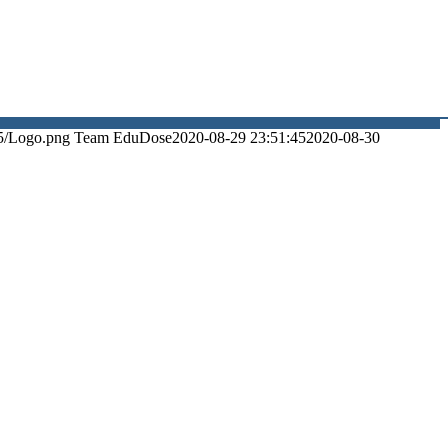
5/Logo.png
Team EduDose
2020-08-29 23:51:45
2020-08-30