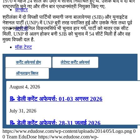
1970 में महज 24 साल की उम्र में सांसद निर्वाचित हुए थे. उसके बाद वे दो बार
राष्ट्रपति चुने गए और तीन बार प्रधानमंत्री नियुक्त किए गए.
कंप्यूटर
श्रीलंका में दो विपक्षी पार्टियों समागी जना बालावेगया (SJB) और युनाइटेड
नेशनल पार्टी (UNP) में UNP बुरी तरह पराजित हुई और उसके नेता तथा पूर्व
प्रधानमंत्री रानिल विक्रमसिंघे भी चुनाव हार गये. पार्टी को मात्र एक सीट
अंग्रेजी
मिली. UNP से अलग होकर बनी SJB को चुनाव में 54 सीटें मिली हैं और वह
मुख्‍य विपक्षी दल है.
मॉक टेस्ट
कर्रेंट अफेयर्स होम
लेटेस्ट कर्रेंट अफेयर्स
टुडेज जीके
ऑनलाइन क्विज
Menu
Menu
August 4, 2026
📝 डेली करेंट अफेयर्स: 01-03 अगस्त 2026
July 31, 2026
📝 डेली करेंट अफेयर्स: 28-31 जुलाई 2026
https://www.edudose.com/wp-content/uploads/2014/05/Logo.png
0
July 28, 2026
0
Team EduDose
https://www.edudose.com/wp-