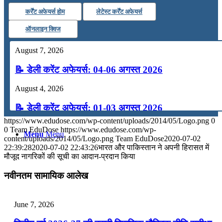
कर्रेंट अफेयर्स होम
लेटेस्ट कर्रेंट अफेयर्स
कंप्यूटर
ऑनलाइन क्विज
अंग्रेजी
August 7, 2026
📝 डेली करेंट अफेयर्स: 04-06 अगस्त 2026
मॉक टेस्ट
August 4, 2026
टुडेज जीके
📝 डेली करेंट अफेयर्स: 01-03 अगस्त 2026
https://www.edudose.com/wp-content/uploads/2014/05/Logo.png
0
July 31, 2026
0
Team EduDose
https://www.edudose.com/wp-
Menu
Menu
content/uploads/2014/05/Logo.png
Team EduDose
2020-07-02
📝 डेली करेंट अफेयर्स: 28-31 जुलाई 2026
22:39:28
2020-07-02 22:43:26
भारत और पाकिस्‍तान ने अपनी हिरासत में
मौजूद नागरिकों की सूची का आदान-प्रदान किया
July 28, 2026
नवीनतम सामायिक आलेख
📝 डेली करेंट अफेयर्स: 25-27 जुलाई 2026
July 25, 2026
June 7, 2026