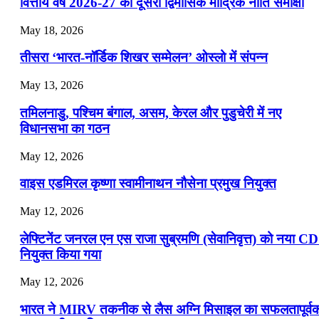
📝 डेली करेंट अफेयर्स: 22-24 जुलाई 2026
वित्तीय वर्ष 2026-27 की दूसरी द्विमासिक मौद्रिक नीति समीक्षा
July 22, 2026
May 18, 2026
📝 डेली करेंट अफेयर्स: 19-21 जुलाई 2026
तीसरा ‘भारत-नॉर्डिक शिखर सम्मेलन’ ओस्लो में संपन्न
July 19, 2026
May 13, 2026
📝 डेली करेंट अफेयर्स: 16-18 जुलाई 2026
तमिलनाडु, पश्चिम बंगाल, असम, केरल और पुडुचेरी में नए
विधानसभा का गठन
May 12, 2026
वाइस एडमिरल कृष्णा स्वामीनाथन नौसेना प्रमुख नियुक्त
May 12, 2026
लेफ्टिनेंट जनरल एन एस राजा सुब्रमणि (सेवानिवृत्त) को नया C
नियुक्त किया गया
May 12, 2026
भारत ने MIRV तकनीक से लैस अग्नि मिसाइल का सफलतापूर्व