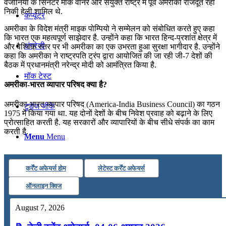
वर्जीनिया के सिनेटर मार्क वार्नर और संयुक्‍त राष्‍ट्र में पूर्व अमरीकी राजदूत रहीं
निकी हेली शामिल थे.
कंप्यूटर
अमरीका के विदेश मंत्री माइक पोम्पियो ने सम्‍मेलन को संबोधित करते हुए कहा
कि भारत एक महत्‍वपूर्ण साझेदार है. उन्‍होंने कहा कि भारत हिन्‍द-प्रशांत क्षेत्र में
अंग्रेजी
और वैश्विक स्‍तर पर भी अमरीका का एक उभरता हुआ सुरक्षा भागीदार है. उन्होंने
कहा कि अमरीका ने राष्‍ट्रपति ट्रंप द्वारा आयोजित की जा रही जी-7 देशों की
बैठक में प्रधानमंत्री नरेन्‍द्र मोदी को आम‍ंत्रित किया है.
मॉक टेस्ट
अमरीका-भारत व्यापार परिषद क्या है?
अमरीका-भारत व्यापार परिषद (America-India Business Council) का गठन
टुडेज जीके
1975 में किया गया था. यह दोनों देशों के बीच निवेश प्रवाह को बढ़ाने के लिए
प्रोत्साहित करती है. यह सरकारों और व्यापारियों के बीच सीधे संपर्क का काम
करती है.
Menu
Menu
कर्रेंट अफेयर्स होम
लेटेस्ट कर्रेंट अफेयर्स
ऑनलाइन क्विज
August 7, 2026