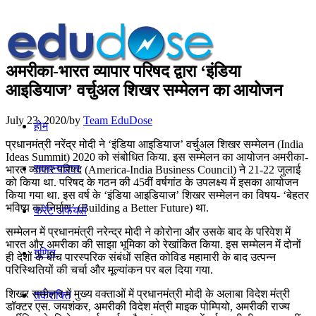
अमरीका-भारत व्यापार परिषद द्वारा ‘इंडिया
आइडियाज’ वर्चुअल शिखर सम्मेलन का आयोजन
July 23, 2020
/
by
Team EduDose
होम
प्रधानमंत्री नरेंद्र मोदी ने ‘इंडिया आइडियाज’ वर्चुअल शिखर सम्मेलन (India
Ideas Summit) 2020 को संबोधित किया. इस सम्मेलन का आयोजन अमरीका-
सामान्यज्ञान
भारत व्यापार परिषद (America-India Business Council) ने 21-22 जुलाई
को किया था. परिषद के गठन की 45वीं वर्षगांठ के उपलक्ष्य में इसका आयोजन
किया गया था. इस वर्ष के ‘इंडिया आइडियाज’ शिखर सम्मेलन का विषय- ‘बेहतर
भविष्य का निर्माण’ (Building a Better Future) था.
करेंट अफेयर्स
सम्‍मेलन में प्रधानमंत्री नरेन्‍द्र मोदी ने कोरोना और उसके बाद के परिवेश में
भारत और अमरीका की साझा भूमिका को रेखांकित किया. इस सम्‍मेलन में दोनों
गणित
ही देशों के बीच पारस्‍परिक संबंधों सहित कोविड महामारी के बाद उत्‍पन्‍न
परिस्थितियों की चर्चा और मूल्‍यांकन पर बल दिया गया.
शिखर सम्‍मेलन में मुख्‍य वक्‍ताओं में प्रधानमंत्री मोदी के अलाबा विदेश मंत्री
तर्कशक्ति
डॉक्‍टर एस. जयशंकर, अमरीकी विदेश मंत्री माइक पोम्पियो, अमरीकी राज्‍य