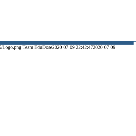
5/Logo.png
Team EduDose
2020-07-09 22:42:47
2020-07-09