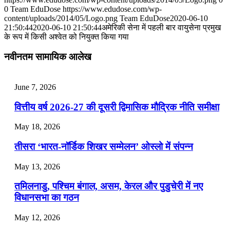
July 28, 2026
0
Team EduDose
https://www.edudose.com/wp-
content/uploads/2014/05/Logo.png
Team EduDose
2020-06-10
📝 डेली करेंट अफेयर्स: 25-27 जुलाई 2026
21:50:44
2020-06-10 21:50:44
अमेरिकी सेना में पहली बार वायुसेना प्रमुख
के रूप में किसी अश्वेत को नियुक्त किया गया
July 25, 2026
नवीनतम सामायिक आलेख
📝 डेली करेंट अफेयर्स: 22-24 जुलाई 2026
July 22, 2026
June 7, 2026
📝 डेली करेंट अफेयर्स: 19-21 जुलाई 2026
वित्तीय वर्ष 2026-27 की दूसरी द्विमासिक मौद्रिक नीति समीक्षा
July 19, 2026
May 18, 2026
📝 डेली करेंट अफेयर्स: 16-18 जुलाई 2026
तीसरा ‘भारत-नॉर्डिक शिखर सम्मेलन’ ओस्लो में संपन्न
July 16, 2026
May 13, 2026
📝 डेली करेंट अफेयर्स: 13-15 जुलाई 2026
तमिलनाडु, पश्चिम बंगाल, असम, केरल और पुडुचेरी में नए
विधानसभा का गठन
May 12, 2026