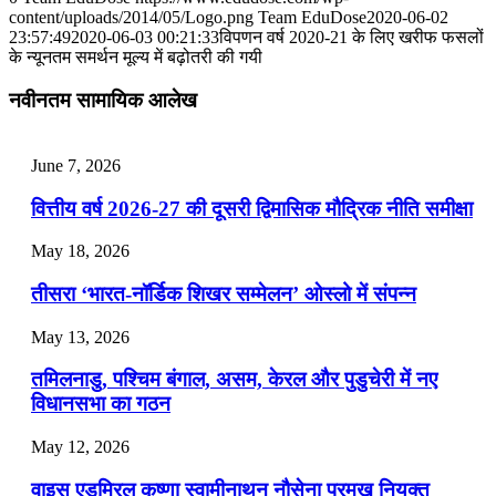
content/uploads/2014/05/Logo.png
Team EduDose
2020-06-02
📝 डेली करेंट अफेयर्स: 28-31 जुलाई 2026
23:57:49
2020-06-03 00:21:33
विपणन वर्ष 2020-21 के लिए खरीफ फसलों
के न्‍यूनतम समर्थन मूल्‍य में बढ़ोतरी की गयी
July 28, 2026
नवीनतम सामायिक आलेख
📝 डेली करेंट अफेयर्स: 25-27 जुलाई 2026
July 25, 2026
June 7, 2026
📝 डेली करेंट अफेयर्स: 22-24 जुलाई 2026
वित्तीय वर्ष 2026-27 की दूसरी द्विमासिक मौद्रिक नीति समीक्षा
July 22, 2026
May 18, 2026
📝 डेली करेंट अफेयर्स: 19-21 जुलाई 2026
तीसरा ‘भारत-नॉर्डिक शिखर सम्मेलन’ ओस्लो में संपन्न
July 19, 2026
May 13, 2026
📝 डेली करेंट अफेयर्स: 16-18 जुलाई 2026
तमिलनाडु, पश्चिम बंगाल, असम, केरल और पुडुचेरी में नए
विधानसभा का गठन
May 12, 2026
वाइस एडमिरल कृष्णा स्वामीनाथन नौसेना प्रमुख नियुक्त