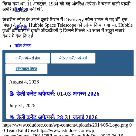
किया गया था. 11 अक्टूबर, 1984 को वह अंतरिक्ष (स्पेस) में चलने वाली पहली
कंप्यूटर
अमेरिकी महिला बनीं थीं.
कैथरीन स्पेस के अपने दूसरे मिशन में Discovery स्पेस शटल से गई थीं. इस
मिशन के दौरान Hubble Space Telescope को लॉन्च किया गया था. Hubble
अंग्रेजी
पृथ्वी की कक्षा में घूमती ऑब्जर्वेटरी है जिसने पिछले 30 साल में अद्भुत नजारे
कैमरे में कैद किए हैं.
मॉक टेस्ट
कर्रेंट अफेयर्स होम
लेटेस्ट कर्रेंट अफेयर्स
टुडेज जीके
ऑनलाइन क्विज
August 4, 2026
Menu
Menu
📝 डेली करेंट अफेयर्स: 01-03 अगस्त 2026
July 31, 2026
📝 डेली करेंट अफेयर्स: 28-31 जुलाई 2026
https://www.edudose.com/wp-content/uploads/2014/05/Logo.png
0
July 28, 2026
0
Team EduDose
https://www.edudose.com/wp-
content/uploads/2014/05/Logo.png
Team EduDose
2020-06-16