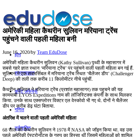
अमेरिकी महिला कैथरीन सुलिवन मरियाना ट्रेंच
पहुंचने वाली पहली महिला बनी
June 16, 2020
/
by
Team EduDose
होम
अमेरिकी महिला कैथरीन सुलिवन (Kathy Sullivan) पृथ्वी के महासागर में
सबसे गहरे ज्ञात स्थान ‘मरियाना ट्रेंच’ पर पहुंचने वाली पहली महिला बन गई हैं.
सामान्यज्ञान
सुलिवन ने एक सबमर्सिबल में मरियाना ट्रेंच स्थित ‘चैलेंजर डीप’ (Challenger
Deep) की तली तक करीब 11 किलोमीटर नीचे पहुंचीं.
कैथरीन सुलिवन ने मरियाना ट्रेंच (प्रशांत महासागर) तक पहुचने की यह
करेंट अफेयर्स
कामयाबी EYOS Expeditions नाम की लॉजिस्टिक्स कंपनी के साथ मिलकर
किया. उनके साथ एक्सप्लोरर विक्टर एल वेस्कोवो भी गए थे. दोनों ने चैलेंजर
डीप पर करीब डेढ़ घंटा बिताया.
गणित
अंतरिक्ष में चलने वाली पहली अमेरिकी महिला
तर्कशक्ति
68 साल की कैथरीन सुलिवन ने 1978 में NASA को जॉइन किया था. वह उस
पहले अमेरिकी ऐस्ट्रोनॉट्स के ग्रुप का हिस्सा थीं जिसमें महिलाओं को शामिल