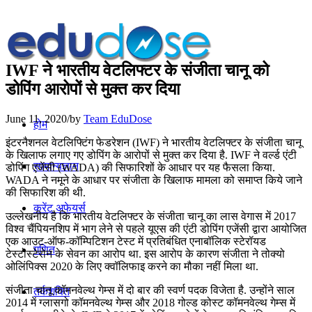
IWF ने भारतीय वेटलिफ्टर के संजीता चानू को
डोपिंग आरोपों से मुक्त कर दिया
June 11, 2020
/
by
Team EduDose
होम
इंटरनैशनल वेटलिफ्टिंग फेडरेशन (IWF) ने भारतीय वेटलिफ्टर के संजीता चानू
के खिलाफ लगाए गए डोपिंग के आरोपों से मुक्त कर दिया है. IWF ने वर्ल्ड एंटी
सामान्यज्ञान
डोपिंग एजेंसी (WADA) की सिफारिशों के आधार पर यह फैसला किया.
WADA ने नमूने के आधार पर संजीता के खिलाफ मामला को समाप्त किये जाने
की सिफारिश की थी.
करेंट अफेयर्स
उल्लेखनीय है कि भारतीय वेटलिफ्टर के संजीता चानू का लास वेगास में 2017
विश्व चैंपियनशिप में भाग लेने से पहले यूएस की एंटी डोपिंग एजेंसी द्वारा आयोजित
एक आउट-ऑफ-कॉम्पिटिशन टेस्ट में प्रतिबंधित एनाबॉलिक स्टेरॉयड
गणित
टेस्टोस्टेरोन के सेवन का आरोप था. इस आरोप के कारण संजीता ने तोक्यो
ओलिंपिक्स 2020 के लिए क्वॉलिफाइ करने का मौका नहीं मिला था.
संजीता चानू कॉमनवेल्थ गेम्स में दो बार की स्वर्ण पदक विजेता है. उन्होंने साल
तर्कशक्ति
2014 में ग्लासगो कॉमनवेल्थ गेम्स और 2018 गोल्ड कोस्ट कॉमनवेल्थ गेम्स में